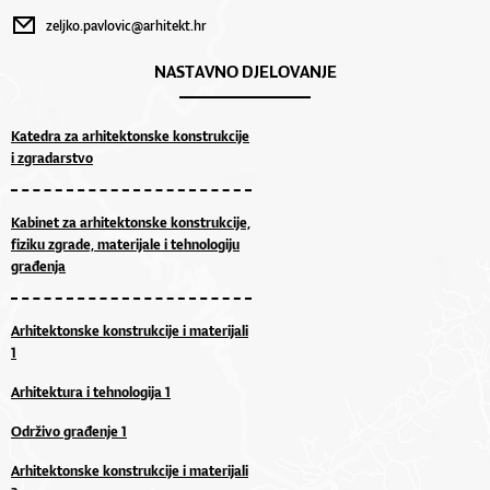
zeljko.pavlovic@arhitekt.hr
NASTAVNO DJELOVANJE
Katedra za arhitektonske konstrukcije
i zgradarstvo
Kabinet za arhitektonske konstrukcije,
fiziku zgrade, materijale i tehnologiju
građenja
Arhitektonske konstrukcije i materijali
1
Arhitektura i tehnologija 1
Održivo građenje 1
Arhitektonske konstrukcije i materijali