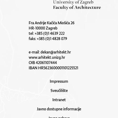
Fra Andrije Kačića Miošića 26
HR-10000 Zagreb
tel: +385 (0)1 4639 222
faks: +385 (0)1 4828 079
e-mail:
dekan@arhitekt.hr
www.arhitekt.unizg.hr
OIB 42061107444
IBAN HR5623600001101225521
Impressum
Sveučilište
Intranet
Javno dostupne informacije