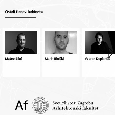
Ostali članovi kabineta
Mateo Biluš
Marin Binički
Vedran Duplančić