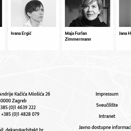
Ivana Ergić
Maja Furlan
Jana 
Zimmermann
Andrije Kačića Miošića 26
Impressum
10000 Zagreb
Sveučilište
 +385 (0)1 4639 222
: +385 (0)1 4828 079
Intranet
Javno dostupne informaci
il:
dekan@arhitekt.hr