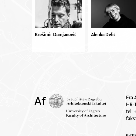
Krešimir Damjanović
Alenka Delić
Fra 
HR-
tel:
faks
e-ma