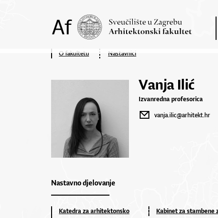
O fakultetu
Nastavnici
Vanja Ilić
Izvanredna profesorica
vanja.ilic@arhitekt.hr
Nastavno djelovanje
Katedra za arhitektonsko
Kabinet za stambene 