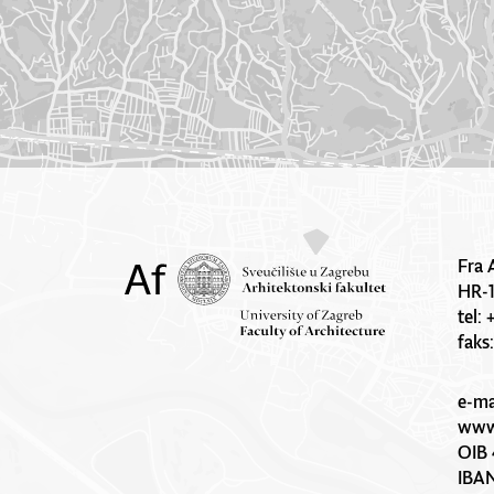
Fra 
HR-
tel:
faks
e-ma
www.
OIB 
IBA