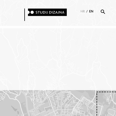
HR
/
EN