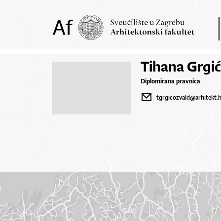
Tihana Grgi
Diplomirana pravnica
tgrgicozvald@arhitekt.