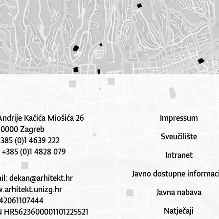
Andrije Kačića Miošića 26
Impressum
10000 Zagreb
Sveučilište
 +385 (0)1 4639 222
: +385 (0)1 4828 079
Intranet
Javno dostupne informaci
il:
dekan@arhitekt.hr
arhitekt.unizg.hr
Javna nabava
42061107444
Natječaji
N HR5623600001101225521