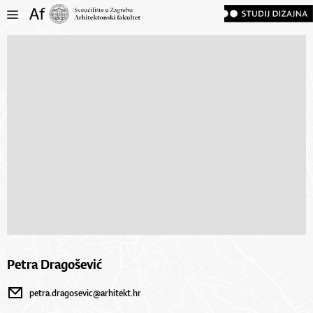
Petra Dragošević
petra.dragosevic@arhitekt.hr