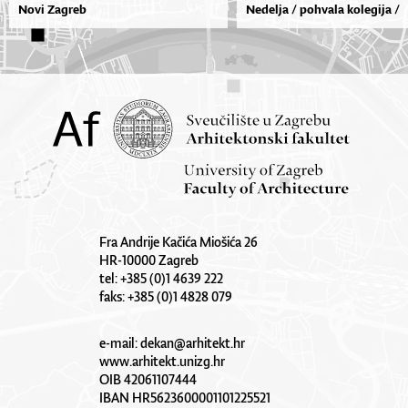
Novi Zagreb
Nedelja / pohvala kolegija /
Fra Andrije Kačića Miošića 26
HR-10000 Zagreb
tel: +385 (0)1 4639 222
faks: +385 (0)1 4828 079
e-mail:
dekan@arhitekt.hr
www.arhitekt.unizg.hr
OIB 42061107444
IBAN HR5623600001101225521