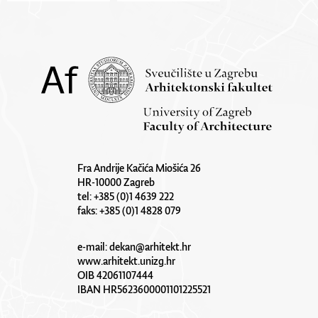
Fra Andrije Kačića Miošića 26
HR-10000 Zagreb
tel: +385 (0)1 4639 222
faks: +385 (0)1 4828 079
e-mail:
dekan@arhitekt.hr
www.arhitekt.unizg.hr
OIB 42061107444
IBAN HR5623600001101225521