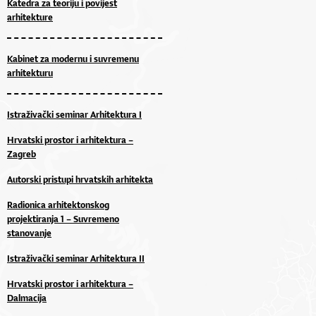
Katedra za teoriju i povijest
arhitekture
Kabinet za modernu i suvremenu
arhitekturu
Istraživački seminar Arhitektura I
Hrvatski prostor i arhitektura –
Zagreb
Autorski pristupi hrvatskih arhitekta
Radionica arhitektonskog
projektiranja 1 – Suvremeno
stanovanje
Istraživački seminar Arhitektura II
Hrvatski prostor i arhitektura –
Dalmacija