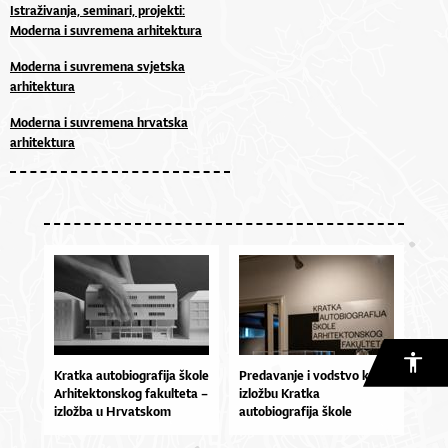
Istraživanja, seminari, projekti:
Moderna i suvremena arhitektura
Moderna i suvremena svjetska
arhitektura
Moderna i suvremena hrvatska
arhitektura
Kratka autobiografija škole
Predavanje i vodstvo kroz
Arhitektonskog fakulteta –
izložbu Kratka
izložba u Hrvatskom
autobiografija škole
muzeju arhitekture HAZU
Arhitektonskog fakulteta,
18.9. u 19 sati
HMA 10. listopada 2019. u