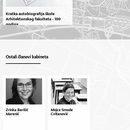
Kratka autobiografija škole
Arhitektonskog fakulteta - 100
godina...
Ostali članovi kabineta
Zrinka Barišić
Mojca Smode
Marenić
Cvitanović