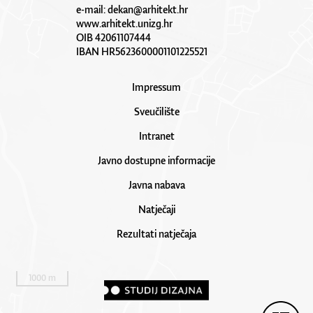
e-mail:
dekan@arhitekt.hr
www.arhitekt.unizg.hr
OIB 42061107444
IBAN HR5623600001101225521
Impressum
Sveučilište
Intranet
Javno dostupne informacije
Javna nabava
Natječaji
Rezultati natječaja
1000 m