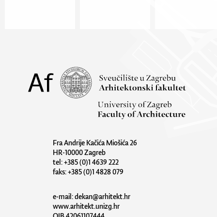
Fra Andrije Kačića Miošića 26
HR-10000 Zagreb
tel: +385 (0)1 4639 222
faks: +385 (0)1 4828 079
e-mail:
dekan@arhitekt.hr
www.arhitekt.unizg.hr
OIB 42061107444