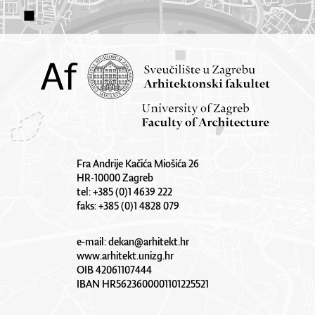
Fra Andrije Kačića Miošića 26
HR-10000 Zagreb
tel: +385 (0)1 4639 222
faks: +385 (0)1 4828 079
e-mail:
dekan@arhitekt.hr
www.arhitekt.unizg.hr
OIB 42061107444
IBAN HR5623600001101225521