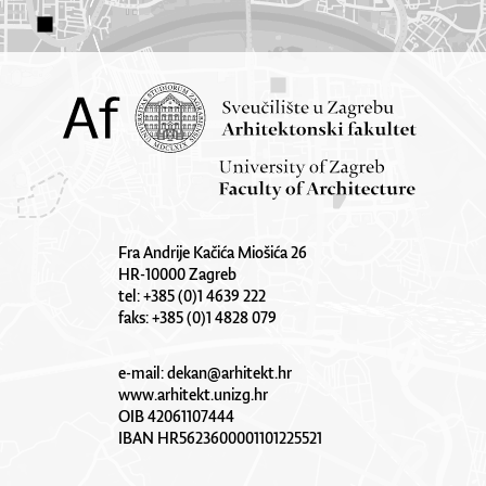
Fra Andrije Kačića Miošića 26
HR-10000 Zagreb
tel: +385 (0)1 4639 222
faks: +385 (0)1 4828 079
e-mail:
dekan@arhitekt.hr
www.arhitekt.unizg.hr
OIB 42061107444
IBAN HR5623600001101225521