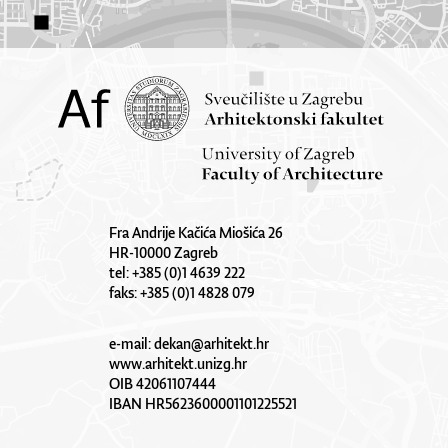
Fra Andrije Kačića Miošića 26
HR-10000 Zagreb
tel: +385 (0)1 4639 222
faks: +385 (0)1 4828 079
e-mail:
dekan@arhitekt.hr
www.arhitekt.unizg.hr
OIB 42061107444
IBAN HR5623600001101225521