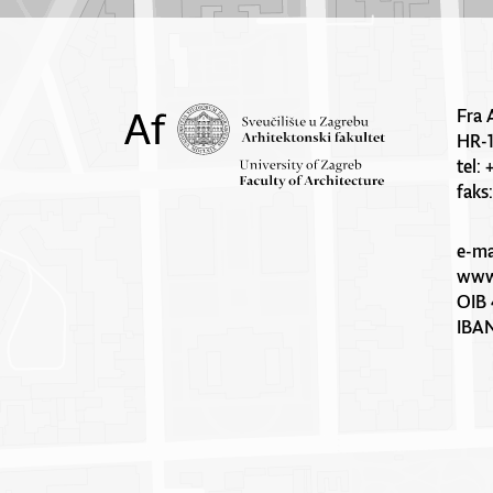
Fra 
HR-
tel:
faks
e-ma
www.
OIB 
IBA