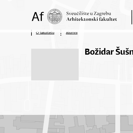
O fakultetu
Alumni
Božidar Šušn