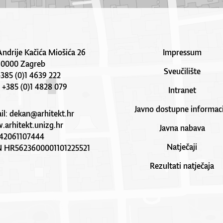
Andrije Kačića Miošića 26
Impressum
10000 Zagreb
Sveučilište
 +385 (0)1 4639 222
: +385 (0)1 4828 079
Intranet
Javno dostupne informaci
il:
dekan@arhitekt.hr
arhitekt.unizg.hr
Javna nabava
42061107444
Natječaji
N HR5623600001101225521
Rezultati natječaja