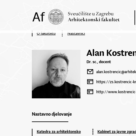
O fakultetu
Nastavnici
Alan Kostren
Dr. sc., docent
alan.kostrencic@arhitek
https://zs.kostrencic-k
http://www.kostrencic
Nastavno djelovanje
Katedra za arhitektonsko
Kabinet za javne zgra