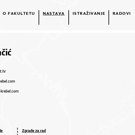
O FAKULTETU
NASTAVA
ISTRAŽIVANJE
RADOVI
čić
t.hr
rebel.com
-krebel.com
de
Zgrade za rad