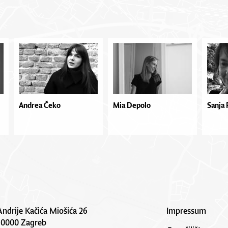
Andrea Čeko
Mia Depolo
Sanja 
Andrije Kačića Miošića 26
Impressum
10000 Zagreb