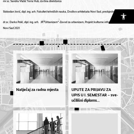
mr.sc. Sandra Vlašić Terra Hub, izvršna direktorica
Slobodan Jović, dipl. ing. arh. Fakultet tehničkih nauka, Društvo arhitekata Novi Sad, predsjednik
dr.sc. Darko Polić, dipl. ing. arh. JP "Urbanizam"-Zavod za urbanizam, Projekt kulturne infrastrukture, EPK
Novi Sad 2021
Natječaj za radna mjesta
UPU­TE ZA PRI­JA­VU ZA
UPIS U I. SE­MES­TAR – sve­
u­či­liš­ni di­plo­ms...