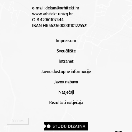
e-mail:
dekan@arhitekt.hr
www.arhitekt.unizg.hr
OIB 42061107444
IBAN HR5623600001101225521
Impressum
Sveučilište
Intranet
Javno dostupne informacije
Javna nabava
Natječaji
Rezultati natječaja
1000 m