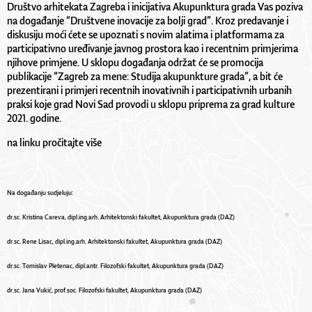
Društvo arhitekata Zagreba i inicijativa Akupunktura grada Vas poziva
na događanje “Društvene inovacije za bolji grad”. Kroz predavanje i
diskusiju moći ćete se upoznati s novim alatima i platformama za
participativno uređivanje javnog prostora kao i recentnim primjerima
njihove primjene. U sklopu događanja održat će se promocija
publikacije “Zagreb za mene: Studija akupunkture grada”, a bit će
prezentirani i primjeri recentnih inovativnih i participativnih urbanih
praksi koje grad Novi Sad provodi u sklopu priprema za grad kulture
2021. godine.
na linku pročitajte više
Na događanju sudjeluju:
dr.sc. Kristina Careva, dipl.ing.arh. Arhitektonski fakultet, Akupunktura grada (DAZ)
dr.sc. Rene Lisac, dipl.ing.arh. Arhitektonski fakultet, Akupunktura grada (DAZ)
dr.sc. Tomislav Pletenac, dipl.antr. Filozofski fakultet, Akupunktura grada (DAZ)
dr.sc. Jana Vukić, prof.soc. Filozofski fakultet, Akupunktura grada (DAZ)