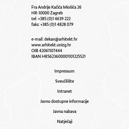
Fra Andrije Kačića Miošića 26
HR-10000 Zagreb
tel: +385 (0)1 4639 222
faks: +385 (0)1 4828 079
e-mail:
dekan@arhitekt.hr
www.arhitekt.unizg.hr
OIB 42061107444
IBAN HR5623600001101225521
Impressum
Sveučilište
Intranet
Javno dostupne informacije
Javna nabava
Natječaji