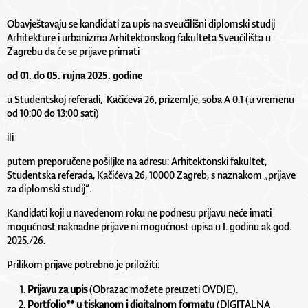
Obavještavaju se kandidati za upis na sveučilišni diplomski studij
Arhitekture i urbanizma Arhitektonskog fakulteta Sveučilišta u
Zagrebu da će se prijave primati
od 01. do 05. rujna 2025. godine
u Studentskoj referadi,
Kačićeva 26, prizemlje, soba A 0.1 (u vremenu
od 10:00 do 13:00 sati)
ili
putem preporučene pošiljke na adresu: Arhitektonski fakultet,
Studentska referada, Kačićeva 26, 10000 Zagreb, s naznakom „prijave
za diplomski studij“.
Kandidati koji u navedenom roku ne podnesu prijavu neće imati
mogućnost naknadne prijave ni mogućnost upisa u I. godinu ak.god.
2025./26.
Prilikom prijave potrebno je priložiti:
Prijavu za upis
(Obrazac možete preuzeti
OVDJE
).
Portfolio**
u tiskanom i digitalnom formatu
(DIGITALNA