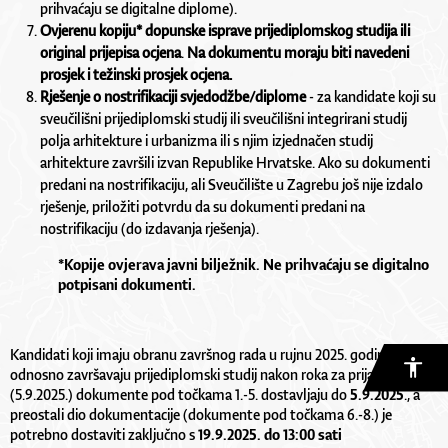
prihvaćaju se digitalne diplome).
Ovjerenu kopiju* dopunske isprave prijediplomskog studija ili
original prijepisa ocjena
.
Na dokumentu moraju biti navedeni
prosjek i težinski prosjek ocjena.
Rješenje o nostrifikaciji svjedodžbe/diplome
- za kandidate koji su
sveučilišni prijediplomski studij ili sveučilišni integrirani studij
polja arhitekture i urbanizma ili s njim izjednačen studij
arhitekture završili izvan Republike Hrvatske. Ako su dokumenti
predani na nostrifikaciju, ali Sveučilište u Zagrebu još nije izdalo
rješenje, priložiti potvrdu da su dokumenti predani na
nostrifikaciju (do izdavanja rješenja).
*Kopije ovjerava javni bilježnik. Ne prihvaćaju se digitalno
potpisani dokumenti.
Kandidati koji imaju obranu završnog rada u rujnu 2025. godine,
odnosno završavaju prijediplomski studij nakon roka za prijavu
(5.9.2025.) dokumente pod točkama 1.-5. dostavljaju do
5.9.2025
., a
preostali dio dokumentacije (dokumente pod točkama 6.-8.) je
potrebno dostaviti zaključno s
19.9.2025. do 13:00 sati