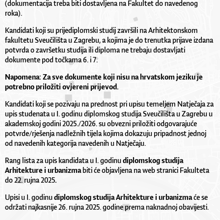
(dokumentacija treba biti dostavljena na Fakultet do navedenog
roka).
Kandidati koji su prijediplomski studij završili na Arhitektonskom
fakultetu Sveučilišta u Zagrebu, a kojima je do trenutka prijave izdana
potvrda o završetku studija ili diploma ne trebaju dostavljati
dokumente pod točkama 6. i 7.
Napomena: Za sve dokumente koji nisu na hrvatskom jeziku je
potrebno priložiti ovjereni prijevod.
Kandidati koji se pozivaju na prednost pri upisu temeljem Natječaja za
upis studenata u I. godinu diplomskog studija Sveučilišta u Zagrebu u
akademskoj godini 2025./2026. su obvezni priložiti odgovarajuće
potvrde/rješenja nadležnih tijela kojima dokazuju pripadnost jednoj
od navedenih kategorija navedenih u Natječaju.
Rang lista za upis kandidata u I. godinu
diplomskog studija
Arhitekture i urbanizma
biti će objavljena na web stranici Fakulteta
do 22. rujna 2025
.
Upisi u I. godinu
diplomskog studija Arhitekture i urbanizma
će se
održati najkasnije 26. rujna 2025. godine prema naknadnoj obavijesti.