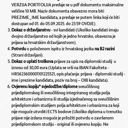
VERZIJA PORTFOLIJA predaje se u pdf dokumentu maksimalne
veličine 10 MB. Naziv dokumenta obavezno mora biti
PREZIME_IME kandidata, a predaje se putem linka koji će biti
dostupan od 01. do 05.09.2025. do 23:59
OVDJE
).
Dokaz o državljanstvu
- svi kandidati (Ukoliko kandidati imaju
dvojno državljanstvo od kojih je jedno hrvatsko, obavezna je
prijava sa hrvatskim državljanstvom).
Potvrdu
o položenom ispitu iz hrvatskog jezika
na B2 razini
(Strani državljani).
Dokaz o uplati troškova
prijave za upis na diplomski studij u
iznosu od 30,00 eura (Uplata se vrši na IBAN Fakulteta -
HR5623600001101225521, opis plaćanja: prijava - diplomski studij -
ime i prezime kandidata, poziv na broj – OIB kandidata).
Ovjerenu kopiju*
svjedodžbe/diplome
sveučilišnog
prijediplomskog ili sveučilišnog integriranog studija polja
arhitekture i urbanizma ili studija izjednačenog sa sveučilišnim
prijediplomskim studijem polja arhitekture i urbanizma za koji
nije moguće utvrditi ECTS bodove (Ukoliko diploma u trenutku
prijave nije izdana moguće je priložiti potvrdu o završenom
prijediplomskom studiju - original ili ovjerenu kopiju. Ne