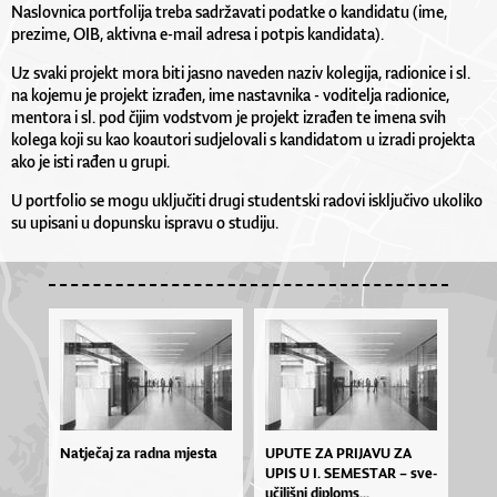
Naslovnica portfolija treba sadržavati podatke o kandidatu (ime,
prezime, OIB, aktivna e-mail adresa i potpis kandidata).
Uz svaki projekt mora biti jasno naveden naziv kolegija, radionice i sl.
na kojemu je projekt izrađen, ime nastavnika - voditelja radionice,
mentora i sl. pod čijim vodstvom je projekt izrađen te imena svih
kolega koji su kao koautori sudjelovali s kandidatom u izradi projekta
ako je isti rađen u grupi.
U portfolio se mogu uključiti drugi studentski radovi isključivo ukoliko
su upisani u dopunsku ispravu o studiju.
Natječaj za radna mjesta
UPU­TE ZA PRI­JA­VU ZA
UPIS U I. SE­MES­TAR – sve­
u­či­liš­ni di­plo­ms...