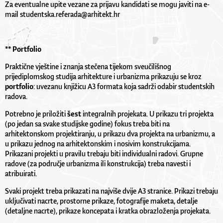
Za eventualne upite vezane za prijavu kandidati se mogu javiti na e-
mail
studentska.referada@arhitekt.hr
** Portfolio
Praktične vještine i znanja stečena tijekom sveučilišnog
prijediplomskog studija arhitekture i urbanizma prikazuju se kroz
portfolio
: uvezanu knjižicu A3 formata koja sadrži odabir studentskih
radova.
Potrebno je priložiti
šest
integralnih projekata. U prikazu tri projekta
(po jedan sa svake studijske godine) fokus treba biti na
arhitektonskom projektiranju, u prikazu dva projekta na urbanizmu, a
u prikazu jednog na arhitektonskim i nosivim konstrukcijama.
Prikazani projekti u pravilu trebaju biti individualni radovi. Grupne
radove (za područje urbanizma ili konstrukcija) treba navesti i
atribuirati.
Svaki projekt treba prikazati na najviše dvije A3 stranice. Prikazi trebaju
uključivati nacrte, prostorne prikaze, fotografije maketa, detalje
(detaljne nacrte), prikaze koncepata i kratka obrazloženja projekata.