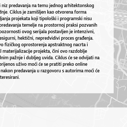
i niz predavanja na temu jednog arhitektonskog
dnje. Ciklus je zamišljen kao otvorena forma
janja projekata koji tipološki i programski nisu
 predavanja temelje na prostornoj praksi pozvanih
pozornosti ovog serijala postavljen je intenzivni,
nesigurni, hektični, nepredvidivi proces građenja.
vo fizičkog oprostorenja apstraktnog nacrta i
l materijalizacije projekta, čini ovo razdoblje
dnim pažnje i dubljeg uvida. Ciklus će se odvijati na
rijenos uživo moći će se pratiti preko online
 nakon predavanja u razgovoru s autorima moći će
teresirani.