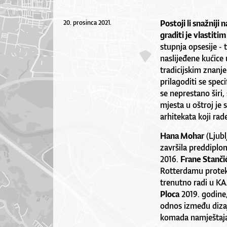
Postoji li snažniji
20. prosinca 2021.
graditi je vlastiti
stupnja opsesije - 
naslijeđene kućice
tradicijskim znanj
prilagoditi se spec
se neprestano širi,
mjesta u oštroj je
arhitekata koji ra
Hana Mohar
(Ljubl
završila preddiplo
2016.
Frane Stanči
Rotterdamu prote
trenutno radi u K
Ploca
2019. godine,
odnos između dizaj
komada namještaja 