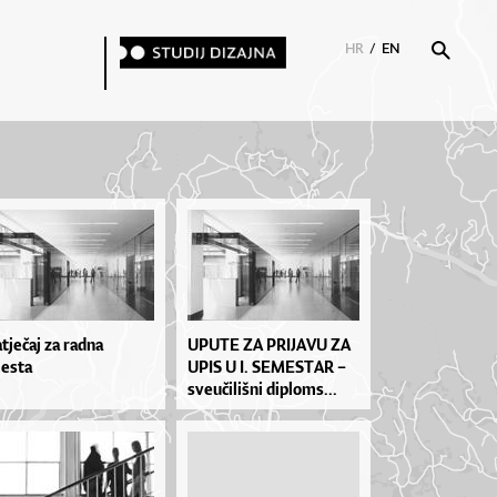
HR
/
EN
tječaj za radna
UPU­TE ZA PRI­JA­VU ZA
esta
UPIS U I. SE­MES­TAR –
sve­u­či­liš­ni di­plo­ms...