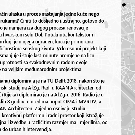
 način ulaska u proces nastajanja jedne kuće nego
m rukama?
Činiti to dosljedno i ustrajno, gotovo do
to je namjera iza dugog procesa renovacije
 u hvarskom selu Dol. Potaknuta kontekstom i
em koji je u njega ugrađen, kuća je primorana
ifičnostima seoskog života. Vrlo osobni projekt koji
 smanjuje i štuje last-minute promjene na licu
 suprotnosti sa svakodnevnim radom dvoje
de na velikim međunarodnim projektima.
jana) diplomirala je na TU Delft 2018. nakon što je
mski studij na AfZg. Radi u KAAN Architecten od
ć
(Rijeka) diplomirao je na AfZg-u 2016. Radio je u
klih 8 godina u uredima poput OMA i MVRDV, a
AAN Architecten. Zajedno osnivaju
studio
 kreativnu platformu i radni prostor koji istražuje
na i izvedbe u različitim razmjerima i mjerilima, od
do urbanih intervencija.