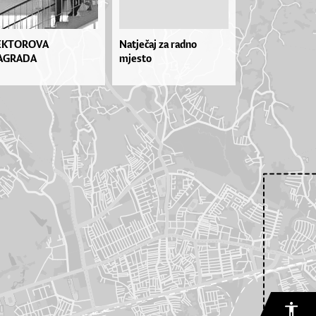
EKTOROVA
Natječaj za radno
AGRADA
mjesto