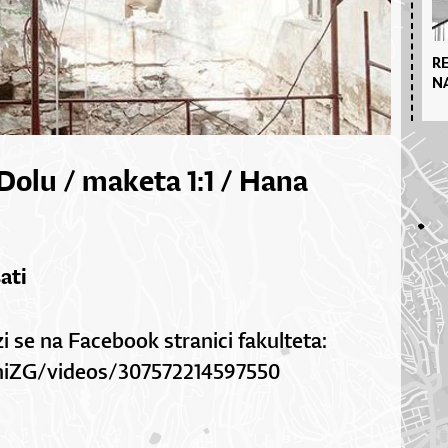
R
N
 Dolu / maketa 1:1 / Hana
sati
 se na Facebook stranici fakulteta:
niZG/videos/307572214597550