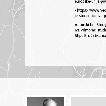
europske-unije-pov
-
https://www.vecer
je-studentica-iva-
Autorski tim Studij
Iva Primorac, stud
Stipe Brčić i Marij