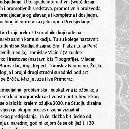
edsjedanje. U to spada interaktivni (web) dizajn,
ih i promotivnih sredstava, promotivnih proizvoda,
 predsjedanja oglašavanje i kompletna i dosljedna
ualnog identiteta za cjelokupno Predsjedanje.
 tim broji preko 20 suradnika koji rade na
 vizualnih komunikacija. Tu su kolege nastavnici
studenti sa Studija dizajna: Emil Flatz i Luka Perić
tivnih medija), Tomislav Vlainić (Vizualne
ko Hrastovec (nastavnik iz Tipografije), Mladen
Borovičkić, Anja Kepert, Tomislav Neumann, Željko
pija i brojni drugi stručni suradnici pod art
ipe Brčića, Marije Juze i Ive Primorac.
timedijalna, problemska i edukativna izložba koju
prema kao programsku aktivnost unutar hrvatskog
se o izložbi krajem ožujka 2020. na Studiju dizajna
avljen cjelokupni proces dizajna vizualnih
skog predsjedanja. Ta će izložba biti jedno od
ja u narednoj godini kojom će se obilježiti i 30