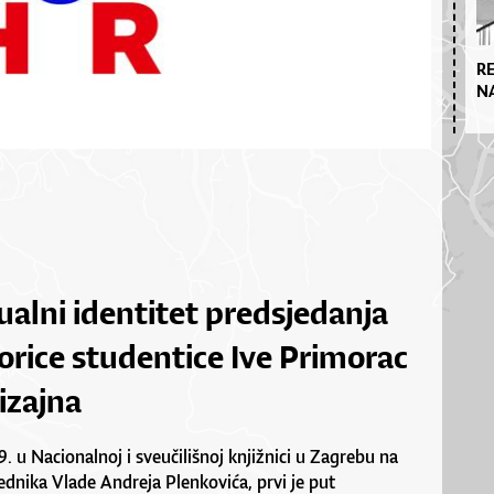
R
N
ualni identitet predsjedanja
rice studentice Ive Primorac
izajna
9. u Nacionalnoj i sveučilišnoj knjižnici u Zagrebu na
ednika Vlade Andreja Plenkovića, prvi je put