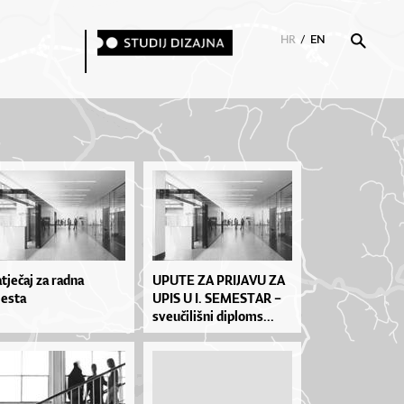
HR
/
EN
tječaj za radna
UPU­TE ZA PRI­JA­VU ZA
esta
UPIS U I. SE­MES­TAR –
sve­u­či­liš­ni di­plo­ms...