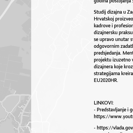
godina postojanja S
Studij dizajna u Za
Hrvatskoj proizveo
kadrove i profesio
dizajnersku praksu
se upravo unutar sv
odgovornim zadatk
predsjedanja. Ment
projektu izuzetno 
dizajnera koje kroz
strategijama kreira
EU2020HR.
LINKOVI:
- Predstavljanje i 
https://www.you
-
https://vlada.gov