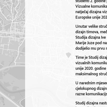
studenti 2. godine
Vizualne komunikac
natječaj dizajna v
Europske unije 202
Unutar velike stru
dizajn timova, međ
Studija dizajna Ive
Marije Juze pod na
dodijelio mu prvu 
Time je Studij diza
vizualnih komunik
unije 2020. godine
maksimalnog stru
U narednim mjeseci
cjelokupnog dizajn
razne komunikacijs
Studij dizajna nas