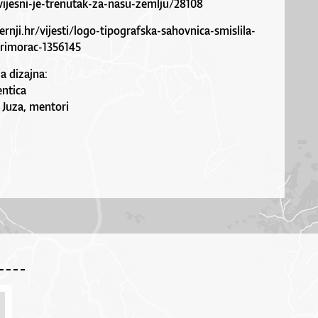
ijesni-je-trenutak-za-nasu-zemlju/28108
nji.hr/vijesti/logo-tipografska-sahovnica-smislila-
primorac-1356145
a dizajna:
entica
a Juza, mentori