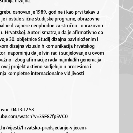
tudija dizajna.
grebu osnovan je 1989. godine i kao prvi takav u
 je i ostale slične studijske programe, obrazovne
nalne dizajnere neophodne za stručnu i obrazovnu
 u Hrvatskoj. Autori smatraju da je afirmativno da
oje 30. obljetnice Studij dizajna bavi složenim i
om dizajna vizualnih komunikacija hrvatskog
ori napominju da je Ivin rad i sudjelovanje u ovom
važno i zbog afirmacije rada najmlađih generacija
 ovaj projekt aktivno sudjeluju u procesima i
nja kompletne internacionalne vidljivosti
govor: 04:13-12:53
tube.com/watch?v=3SF87fp5VC0
.hr/vijesti/hrvatsko-predsjedanje-vijecem-