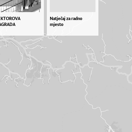
EKTOROVA
Natječaj za radno
AGRADA
mjesto