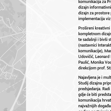
komunikacija za Pr
dizajn informativn
dizajn za prostore
implementacija viz
Prošireni kreativni
kompletnom dizajnu
te sadašnji i bivši 
(nastavnici Interak
komunikacije), Mar
Udovičić, Leonard 
Paulić, Monika Vodo
direkcijom prof. St
Najavljena je i mul
Studij dizajna pri
predsjedanja. Radi 
gdje će biti predst
komunikacija hrvat
najvažnijih događan