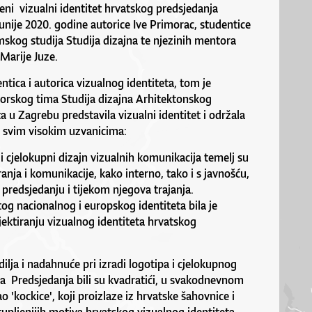
eni vizualni identitet hrvatskog predsjedanja
nije 2020. godine autorice Ive Primorac, studentice
skog studija Studija dizajna te njezinih mentora
 Marije Juze.
ntica i autorica vizualnog identiteta, tom je
torskog tima Studija dizajna Arhitektonskog
ta u Zagrebu predstavila vizualni identitet i održala
 svim visokim uzvanicima:
t i cjelokupni dizajn vizualnih komunikacija temelj su
nja i komunikacije, kako interno, tako i s javnošću,
predsjedanju i tijekom njegova trajanja.
tog nacionalnog i europskog identiteta bila je
jektiranju vizualnog identiteta hrvatskog
lja i nadahnuće pri izradi logotipa i cjelokupnog
ta Predsjedanja bili su kvadratići, u svakodnevnom
o 'kockice', koji proizlaze iz hrvatske šahovnice i