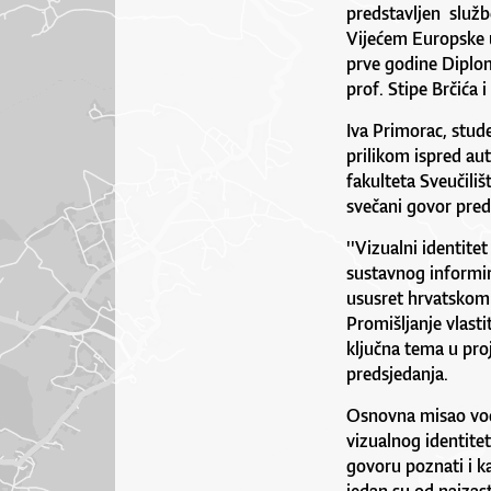
predstavljen služb
Vijećem Europske u
prve godine Diplom
prof. Stipe Brčića i
Iva Primorac, stude
prilikom ispred au
fakulteta Sveučiliš
svečani govor pred
''Vizualni identite
sustavnog informira
ususret hrvatskom 
Promišljanje vlasti
ključna tema u pro
predsjedanja.
Osnovna misao vodi
vizualnog identite
govoru poznati i ka