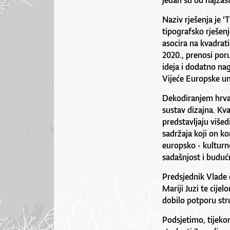
jedan su od najzast
Naziv rješenja je '
tipografsko rješenj
asocira na kvadrati
2020., prenosi por
ideja i dodatno na
Vijeće Europske uni
Dekodiranjem hrvat
sustav dizajna. Kvadr
predstavljaju više
sadržaja koji on ko
europsko - kulturno
sadašnjost i budućn
Predsjednik Vlade če
Mariji Juzi te cije
dobilo potporu stru
Podsjetimo, tijeko