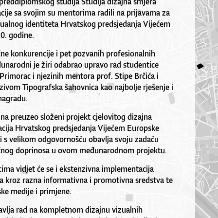
 preddiplomskog studija Studija dizajna smjera
ije sa svojim su mentorima radili na prijavama za
izualnog identiteta Hrvatskog predsjedanja Vijećem
0. godine.
čne konkurencije i pet pozvanih profesionalnih
unarodni je žiri odabrao upravo rad studentice
 Primorac i njezinih mentora prof. Stipe Brčića i
zivom Tipografska šahovnica kao najbolje rješenje i
nagradu.
jna preuzeo složeni projekt cjelovitog dizajna
acija Hrvatskog predsjedanja Vijećem Europske
 i s velikom odgovornošću obavlja svoju zadaću
čnog doprinosa u ovom međunarodnom projektu.
ma vidjet će se i ekstenzivna implementacija
a kroz razna informativna i promotivna sredstva te
ke medije i primjene.
tavlja rad na kompletnom dizajnu vizualnih