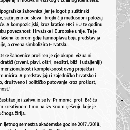
upljenijih motiva hrvatskog vizualnog identiteta.
Tipografska šahovnica' jer je logotip suštinski
e, sačinjeno od slova i brojki čiji međusobni položaj
će. A kompozicijski, kroz kratice HR i EU te godinu
uku povezanosti Hrvatske i Europske unije. Ta je
glašena kolorom gdje tamnoplava boja predstavlja
je, a crvena simbolizira Hrvatsku.
ske šahovnice proširen je cjelokupni vizualni
atići (crveni, plavi, oštri, neoštri, bliži i udaljeniji)
dimenzionalnost i kompleksnost ovog projekta i
municira. A predstavljaju i zajedničko hrvatsko i
, društveno i političko putovanje kroz prošlost,
ost.''
stitao je i zahvalio se Ivi Primorac, prof. Brčiću i
lom kreativnom timu na izvrsnom rješenju koje je
čnoga žirija.
m ljetnog semestra akademske godine 2017./2018.,