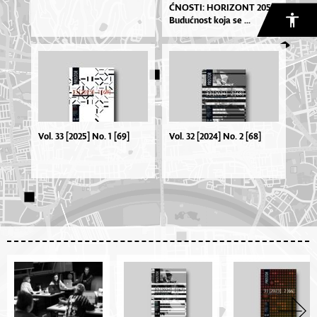
ĆNOS­TI: HO­RI­ZO­NT 2050.
Bu­du­ćno­st ko­ja se ...
Vol. 33 [2025] No. 1 [69]
Vol. 32 [2024] No. 2 [68]