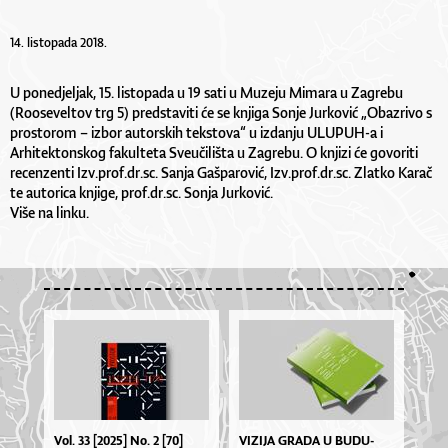
14. listopada 2018.
U ponedjeljak, 15. listopada u 19 sati u Muzeju Mimara u Zagrebu
(Rooseveltov trg 5) predstaviti će se knjiga Sonje Jurković „Obazrivo s
prostorom – izbor autorskih tekstova“ u izdanju ULUPUH-a i
Arhitektonskog fakulteta Sveučilišta u Zagrebu. O knjizi će govoriti
recenzenti Izv.prof.dr.sc. Sanja Gašparović, Izv.prof.dr.sc. Zlatko Karač
te autorica knjige, prof.dr.sc. Sonja Jurković.
Više na
linku
.
Vol. 33 [2025] No. 2 [70]
VI­ZI­JA GRA­DA U BU­DU­