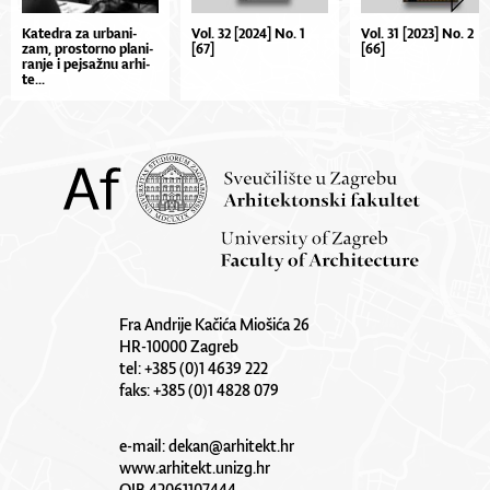
Ka­te­dra za ur­ba­ni­
Vol. 32 [2024] No. 1
Vol. 31 [2023] No. 2
zam, pros­tor­no pla­ni­
[67]
[66]
ra­nje i pej­saž­nu ar­hi­
te...
Fra Andrije Kačića Miošića 26
HR-10000 Zagreb
tel: +385 (0)1 4639 222
faks: +385 (0)1 4828 079
e-mail:
dekan@arhitekt.hr
www.arhitekt.unizg.hr
OIB 42061107444