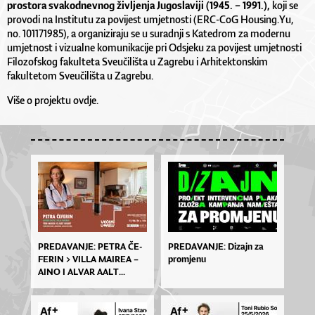
prostora svakodnevnog življenja Jugoslaviji (1945. – 1991.)
,
koji se
provodi na Institutu za povijest umjetnosti (ERC-CoG Housing.Yu,
no. 101171985), a organiziraju se u suradnji s Katedrom za modernu
umjetnost i vizualne komunikacije pri Odsjeku za povijest umjetnosti
Filozofskog fakulteta Sveučilišta u Zagrebu i Arhitektonskim
fakultetom Sveučilišta u Zagrebu.
Više o projektu
ovdje
.
PRE­DA­VA­NJE: PE­TRA ČE­
PREDAVANJE: Dizajn za
FE­RIN > VIL­LA MA­I­REA –
promjenu
AI­NO I AL­VAR AA­LT...