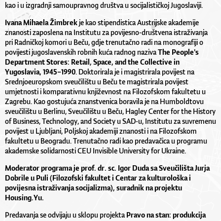
kao i u izgradnji samoupravnog društva u socijalističkoj Jugoslaviji.
Ivana Mihaela Žimbrek
je kao stipendistica Austrijske akademije
znanosti zaposlena na Institutu za povijesno-društvena istraživanja
pri Radničkoj komori u Beču, gdje trenutačno radi na monografiji o
povijesti jugoslavenskih robnih kuća radnog naziva
The People's
Department Stores: Retail, Space, and the Collective in
Yugoslavia, 1945–1990
. Doktorirala je i magistrirala povijest na
Srednjoeuropskom sveučilištu u Beču te magistrirala povijest
umjetnosti i komparativnu književnost na Filozofskom fakultetu u
Zagrebu. Kao gostujuća znanstvenica boravila je na Humboldtovu
sveučilištu u Berlinu, Sveučilištu u Beču, Hagley Center for the History
of Business, Technology, and Society u SAD-u, Institutu za suvremenu
povijest u Ljubljani, Poljskoj akademiji znanosti i na Filozofskom
fakultetu u Beogradu. Trenutačno radi kao predavačica u programu
akademske solidarnosti CEU Invisible University for Ukraine.
Moderator programa je prof. dr. sc. Igor Duda sa Sveučilišta Jurja
Dobrile u Puli (Filozofski fakultet i Centar za kulturološka i
povijesna istraživanja socijalizma), suradnik na projektu
Housing.Yu.
Predavanja se odvijaju u sklopu projekta
Pravo na stan: produkcija