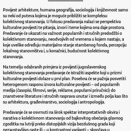
Povijest arhitekture, humana geografija, sociologija i književnost samo
su neki od puteva kojima je moguće približiti se kompleksu
kolektivnog stanovanja. U fokusu predavanja nalazi se perspektiva
kulturalne povijesti te pitanja, izvori i teme kojima ona daje prostora.
Predavanje će ukazati na važnost popularnih i stručnih predodžbi o
kolektivnom stanovanju, neodvojivih od vremena u kojem nastaju, a
koje uvelike određuju materijalno stanje stambenog fonda, percepciju
lokalnog stanovništva i, u konačnici, budućnost kolektivnog
stanovanja.
Na temelju odabranih primjera iz povijesti jugoslavenskog
kolektivnog stanovanja predavanje će istražiti aspekte koji u prizmi
kulturalne povijesti dolaze u prvi plan. Posebna će se pažnja posvetiti
heterogenom rasponu izvora kulturalne povijesti – od popularnih
medija (časopisi, filmovi, serije, reklame, popularni priručnici) do
znanstvene literature i stručnih rasprava unutar i između polja kao što
su arhitektura, građevinarstvo, sociologija i antropologija.
Predavanje će se osvrnuti na širok spektar interpretativnih okvira i
narativa o kolektivnom stanovanju od bajkovitog obećanja glavnog
zgoditka na lutriji preko distopijskih vizija bezdušnog grada koji
nezaustavljivo raste ili – u kontrastnoj varijanti – skončava u