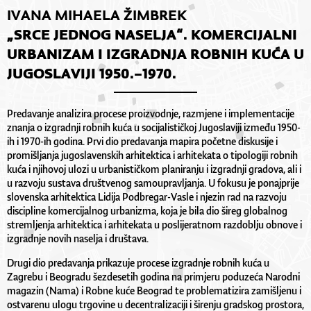
IVANA MIHAELA ŽIMBREK
„SRCE JEDNOG NASELJA“. KOMERCIJALNI
URBANIZAM I IZGRADNJA ROBNIH KUĆA U
JUGOSLAVIJI 1950.–1970.
Predavanje analizira procese proizvodnje, razmjene i implementacije
znanja o izgradnji robnih kuća u socijalističkoj Jugoslaviji između 1950-
ih i 1970-ih godina. Prvi dio predavanja mapira početne diskusije i
promišljanja jugoslavenskih arhitektica i arhitekata o tipologiji robnih
kuća i njihovoj ulozi u urbanističkom planiranju i izgradnji gradova, ali i
u razvoju sustava društvenog samoupravljanja. U fokusu je ponajprije
slovenska arhitektica Lidija Podbregar-Vasle i njezin rad na razvoju
discipline komercijalnog urbanizma, koja je bila dio šireg globalnog
stremljenja arhitektica i arhitekata u poslijeratnom razdoblju obnove i
izgradnje novih naselja i društava.
Drugi dio predavanja prikazuje procese izgradnje robnih kuća u
Zagrebu i Beogradu šezdesetih godina na primjeru poduzeća Narodni
magazin (Nama) i Robne kuće Beograd te problematizira zamišljenu i
ostvarenu ulogu trgovine u decentralizaciji i širenju gradskog prostora,