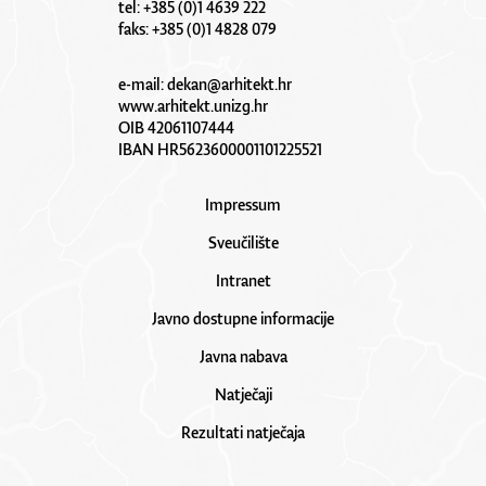
tel: +385 (0)1 4639 222
faks: +385 (0)1 4828 079
e-mail:
dekan@arhitekt.hr
www.arhitekt.unizg.hr
OIB 42061107444
IBAN HR5623600001101225521
Impressum
Sveučilište
Intranet
Javno dostupne informacije
Javna nabava
Natječaji
Rezultati natječaja