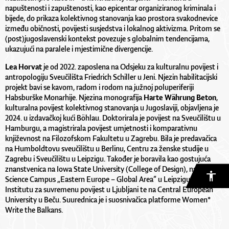
napuštenosti i zapuštenosti, kao epicentar organiziranog kriminala i
bijede, do prikaza kolektivnog stanovanja kao prostora svakodnevice
između običnosti, povijesti susjedstva i lokalnog aktivizma. Pritom se
(post)jugoslavenski kontekst povezuje s globalnim tendencijama,
ukazujući na paralele i mjestimične divergencije.
Lea Horvat
je od 2022. zaposlena na Odsjeku za kulturalnu povijest i
antropologiju Sveučilišta Friedrich Schiller u Jeni. Njezin habilitacijski
projekt bavi se kavom, radom i rodom na južnoj poluperiferiji
Habsburške Monarhije. Njezina monografija
Harte Währung Beton
,
kulturalna povijest kolektivnog stanovanja u Jugoslaviji, objavljena je
2024. u izdavačkoj kući Böhlau. Doktorirala je povijest na Sveučilištu u
Hamburgu, a magistrirala povijest umjetnosti i komparativnu
književnost na Filozofskom Fakultetu u Zagrebu. Bila je predavačica
na Humboldtovu sveučilištu u Berlinu, Centru za ženske studije u
Zagrebu i Sveučilištu u Leipzigu. Također je boravila kao gostujuća
znanstvenica na Iowa State University (College of Design), na Leibniz
Science Campus „Eastern Europe – Global Area” u Leipzigu, na
Institutu za suvremenu povijest u Ljubljani te na Central European
University u Beču. Suurednica je i suosnivačica platforme Women*
Write the Balkans.