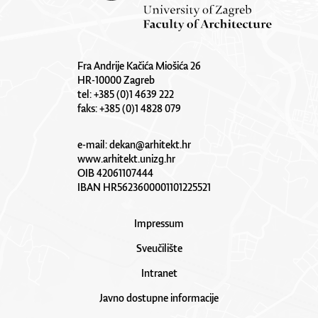
Fra Andrije Kačića Miošića 26
HR-10000 Zagreb
tel: +385 (0)1 4639 222
faks: +385 (0)1 4828 079
e-mail:
dekan@arhitekt.hr
www.arhitekt.unizg.hr
OIB 42061107444
IBAN HR5623600001101225521
Impressum
Sveučilište
Intranet
Javno dostupne informacije