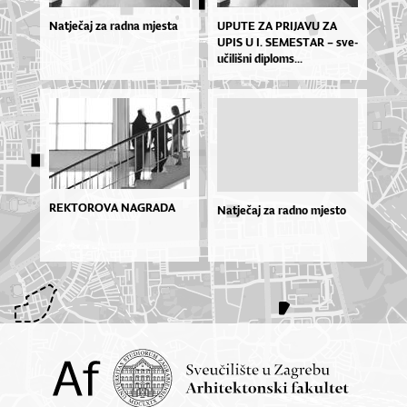
Natječaj za radna mjesta
UPU­TE ZA PRI­JA­VU ZA
UPIS U I. SE­MES­TAR – sve­
u­či­liš­ni di­plo­ms...
REKTOROVA NAGRADA
Natječaj za radno mjesto