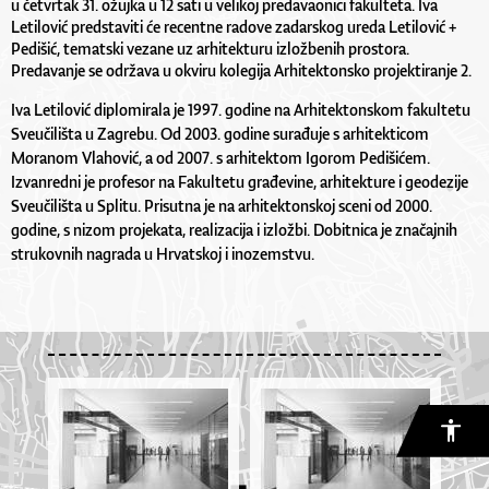
u četvrtak 31. ožujka u 12 sati u velikoj predavaonici fakulteta. Iva
Letilović predstaviti će recentne radove zadarskog ureda Letilović +
Pedišić, tematski vezane uz arhitekturu izložbenih prostora.
Predavanje se održava u okviru kolegija Arhitektonsko projektiranje 2.
Iva Letilović diplomirala je 1997. godine na Arhitektonskom fakultetu
Sveučilišta u Zagrebu. Od 2003. godine surađuje s arhitekticom
Moranom Vlahović, a od 2007. s arhitektom Igorom Pedišićem.
Izvanredni je profesor na Fakultetu građevine, arhitekture i geodezije
Sveučilišta u Splitu. Prisutna je na arhitektonskoj sceni od 2000.
godine, s nizom projekata, realizacija i izložbi. Dobitnica je značajnih
strukovnih nagrada u Hrvatskoj i inozemstvu.