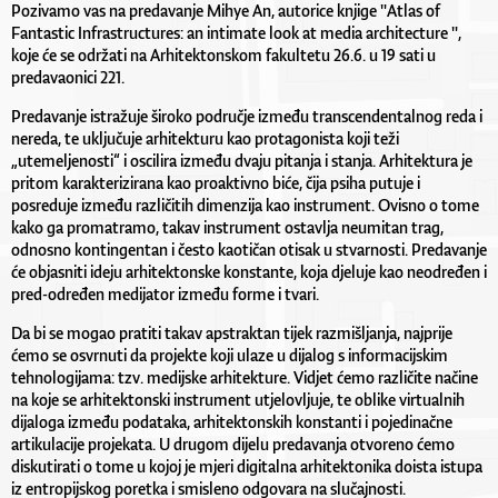
Pozivamo vas na predavanje Mihye An, autorice knjige "Atlas of
Fantastic Infrastructures: an intimate look at media architecture ",
koje će se održati na Arhitektonskom fakultetu 26.6. u 19 sati u
predavaonici 221.
Predavanje istražuje široko područje između transcendentalnog reda i
nereda, te uključuje arhitekturu kao protagonista koji teži
„utemeljenosti“ i oscilira između dvaju pitanja i stanja. Arhitektura je
pritom karakterizirana kao proaktivno biće, čija psiha putuje i
posreduje između različitih dimenzija kao instrument. Ovisno o tome
kako ga promatramo, takav instrument ostavlja neumitan trag,
odnosno kontingentan i često kaotičan otisak u stvarnosti. Predavanje
će objasniti ideju arhitektonske konstante, koja djeluje kao neodređen i
pred-određen medijator između forme i tvari.
Da bi se mogao pratiti takav apstraktan tijek razmišljanja, najprije
ćemo se osvrnuti da projekte koji ulaze u dijalog s informacijskim
tehnologijama: tzv. medijske arhitekture. Vidjet ćemo različite načine
na koje se arhitektonski instrument utjelovljuje, te oblike virtualnih
dijaloga između podataka, arhitektonskih konstanti i pojedinačne
artikulacije projekata. U drugom dijelu predavanja otvoreno ćemo
diskutirati o tome u kojoj je mjeri digitalna arhitektonika doista istupa
iz entropijskog poretka i smisleno odgovara na slučajnosti.