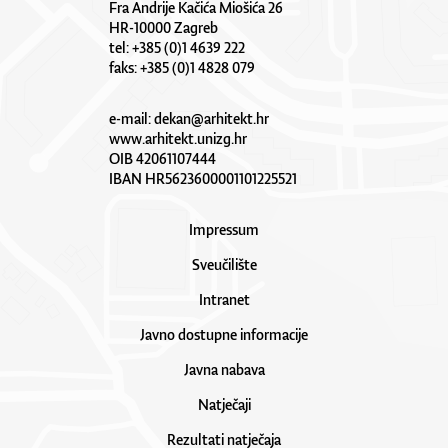
Fra Andrije Kačića Miošića 26
HR-10000 Zagreb
tel: +385 (0)1 4639 222
faks: +385 (0)1 4828 079
e-mail:
dekan@arhitekt.hr
www.arhitekt.unizg.hr
OIB 42061107444
IBAN HR5623600001101225521
Impressum
Sveučilište
Intranet
Javno dostupne informacije
Javna nabava
Natječaji
Rezultati natječaja