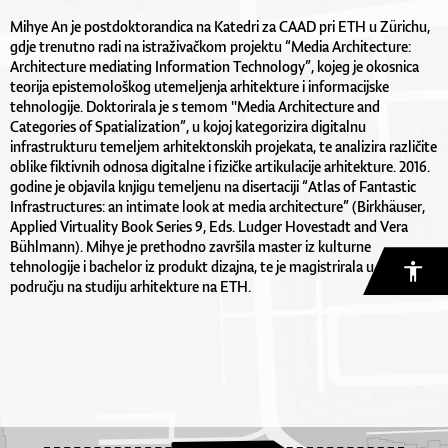
Mihye An je postdoktorandica na Katedri za CAAD pri ETH u Zürichu,
gdje trenutno radi na istraživačkom projektu “Media Architecture:
Architecture mediating Information Technology”, kojeg je okosnica
teorija epistemološkog utemeljenja arhitekture i informacijske
tehnologije. Doktorirala je s temom "Media Architecture and
Categories of Spatialization”, u kojoj kategorizira digitalnu
infrastrukturu temeljem arhitektonskih projekata, te analizira različite
oblike fiktivnih odnosa digitalne i fizičke artikulacije arhitekture. 2016.
godine je objavila knjigu temeljenu na disertaciji “Atlas of Fantastic
Infrastructures: an intimate look at media architecture” (Birkhäuser,
Applied Virtuality Book Series 9, Eds. Ludger Hovestadt and Vera
Bühlmann). Mihye je prethodno završila master iz kulturne
tehnologije i bachelor iz produkt dizajna, te je magistrirala u CAAD
području na studiju arhitekture na ETH.