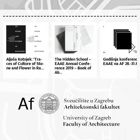
Al­jo­ša Kot­nje­k: 'Tra­
The Hid­den Scho­ol –
Go­diš­nja kon­fe­ren­ci­
ces of Cul­tu­re of Sto­
EA­AE An­nu­al Con­fe­
EA­AE na AF 28.-31.8.
ne and Flo­wer in Ra...
ren­ce 2019 – Bo­ok of
Ab...