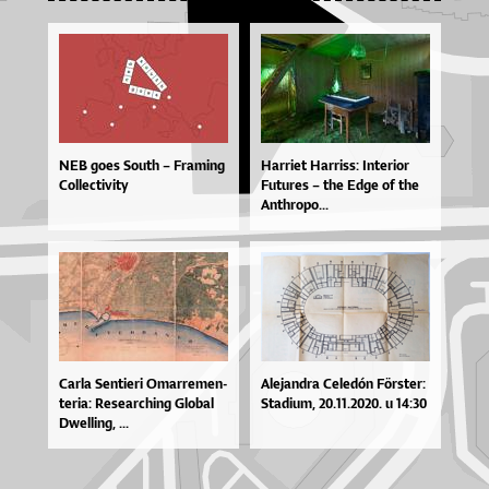
NEB goes South – Framing
Har­ri­et Har­ris­s: In­te­ri­or
Collectivity
Fu­tu­res – the Ed­ge of the
An­thro­po...
Car­la Sen­ti­e­ri Omar­re­men­
Ale­jan­dra Ce­le­dón Förste­r:
te­ri­a: Re­se­ar­chi­ng Glo­bal
Sta­di­um, 20.11.2020. u 14:30
Dwel­li­ng, ...