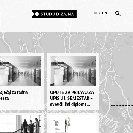
HR
/
EN
tječaj za radna
UPU­TE ZA PRI­JA­VU ZA
esta
UPIS U I. SE­MES­TAR –
sve­u­či­liš­ni di­plo­ms...