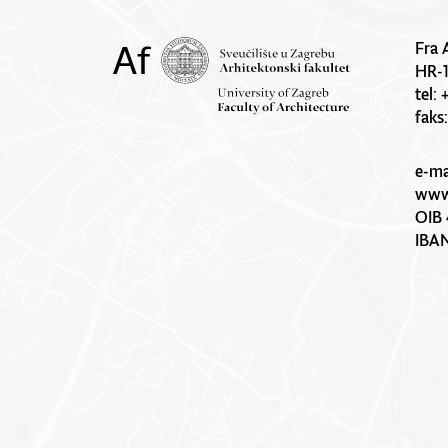
Fra 
HR-
tel:
faks
e-ma
www.
OIB 
IBA