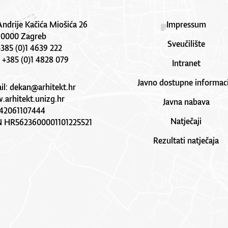
Andrije Kačića Miošića 26
Impressum
10000 Zagreb
Sveučilište
 +385 (0)1 4639 222
: +385 (0)1 4828 079
Intranet
Javno dostupne informaci
il:
dekan@arhitekt.hr
arhitekt.unizg.hr
Javna nabava
42061107444
Natječaji
N HR5623600001101225521
Rezultati natječaja