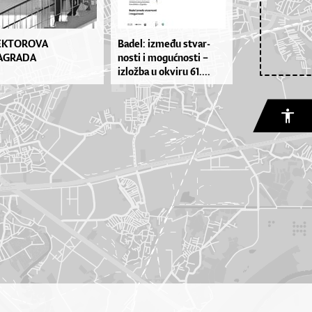
EKTOROVA
Ba­de­l: iz­me­đu stvar­
AGRADA
nos­ti i mo­gu­ćnos­ti –
izlož­ba u okvi­ru 61....