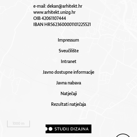
e-mail:
dekan@arhitekt.hr
www.arhitekt.unizg.hr
OIB 42061107444
IBAN HR5623600001101225521
Impressum
Sveučilište
Intranet
Javno dostupne informacije
Javna nabava
Natječaji
Rezultati natječaja
1000 m