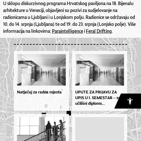
U sklopu diskurzivnog programa Hrvatskog paviljona na 18. Bijenalu
arhitekture u Veneciji, objavljeni su pozivi za sudjelovanje na
radionicama u Ljubljani i u Lonjskom polju. Radionice se održavaju od
10. do 14. srpnja (Ljubljana) te od 19. do 23. srpnja (Lonjsko polje). Više
informacija na linkovima:
Paraintelligence
i
Feral Drifting
.
Natječaj za radna mjesta
UPU­TE ZA PRI­JA­VU ZA
UPIS U I. SE­MES­TAR – sve­
u­či­liš­ni di­plo­ms...