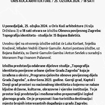
ORIS KUĆA ARHITEKTURE / 25. OŽUJKA 2024. / 18 SATI
U ponedjeljak, 25. ožujka 2024. u Oris Kući arhitekture
(Kralja
Držislava 3)
u 18 sati otvara se
izložba
Obnova povijesnog Zagreba:
Topografija identiteta
-
studija br.15
Bojana Baletića.
Uvodnu riječ na otvorenju izložbe održat će Luka Korlaet, Snješka
Knežević, Mladen Vedriš i Damir Gamulin. Autori postava izložbe, uz
Bojana Baletića, su Damir Gamulin Gamba i Antun Sevšek u suradnji s
Moranom Pap i Ivanom Palanović.
Izložba predstavlja odabrane dijelove studije „Topografija
identiteta povijesne urbane cjeline Grada Zagreba“ koja je
izrađena u okviru „Programa cjelovite obnove povijesnog dijela
Grada Zagreba“, a dovršena 2023. godine. Gornji grad, Kaptol i
Donji grad prostori su nacionalnog identiteta u kojemu se nalaze
ključne državne, kulturne, obrazovne i vjerske institucije. To je
prostor koji predstavlja i međunarodno prepoznatljivi izgled
glavnoga grada. On je prepoznat i kao turistička destinacija i
mjesto brojnih interesantnih događanja u gradu Zagrebu.