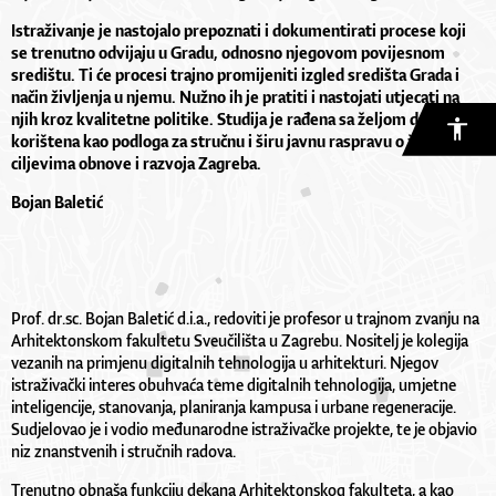
Istraživanje je nastojalo prepoznati i dokumentirati procese koji
se trenutno odvijaju u Gradu, odnosno njegovom povijesnom
središtu. Ti će procesi trajno promijeniti izgled središta Grada i
način življenja u njemu. Nužno ih je pratiti i nastojati utjecati na
njih kroz kvalitetne politike. Studija je rađena sa željom da bude
korištena kao podloga za stručnu i širu javnu raspravu o željenim
ciljevima obnove i razvoja Zagreba.
Bojan Baletić
Prof.
dr.sc
. Bojan Baletić d.i.a., redoviti je profesor u trajnom zvanju na
Arhitektonskom fakultetu Sveučilišta u Zagrebu. Nositelj je kolegija
vezanih na primjenu digitalnih tehnologija u arhitekturi. Njegov
istraživački interes obuhvaća teme digitalnih tehnologija, umjetne
inteligencije, stanovanja, planiranja kampusa i urbane regeneracije.
Sudjelovao je i vodio međunarodne istraživačke projekte, te je objavio
niz znanstvenih i stručnih radova.
Trenutno obnaša funkciju dekana Arhitektonskog fakulteta, a kao