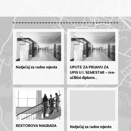
Natječaj za radna mjesta
UPU­TE ZA PRI­JA­VU ZA
UPIS U I. SE­MES­TAR – sve­
u­či­liš­ni di­plo­ms...
REKTOROVA NAGRADA
Natječaj za radno mjesto