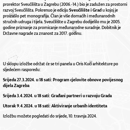
prorektor Sveučilišta u Zagrebu (2006.-14.) bio je zadužen za prostorni
razvoj Sveučilišta. Pokrenuo je ediciju
Sveučilište i Grad
u kojoj je
proizašlo pet monografija. Član je više domaćih i međunarodnih
stručnih udruga i tijela. Sveučilište u Zagrebu dodijelilo mu je 2005.
godine priznanje za promicanje međunarodne suradnje. Dobitnik je
Državne nagrade za znanost za 2017. godinu.
U sklopu izložbe održat će se tri panela u Oris Kući arhitekture po
sljedećem rasporedu:
Srijeda 27.3.2024. u 18 sati: Program cjelovite obnove povijesnog
dijela Zagreba
Srijeda 3.4.2024. u 18 sati: Građani partneri u razvoju Grada
Utorak 9.4.2024. u 18 sati: Aktiviranje urbanih identiteta
Izložbu možete pogledati do srijede, 10. travnja 2024.