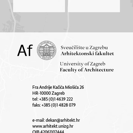
Fra Andrije Kačića Miošića 26
HR-10000 Zagreb
tel: +385 (0)1 4639 222
faks: +385 (0)1 4828 079
e-mail:
dekan@arhitekt.hr
www.arhitekt.unizg.hr
OIB 42061107444