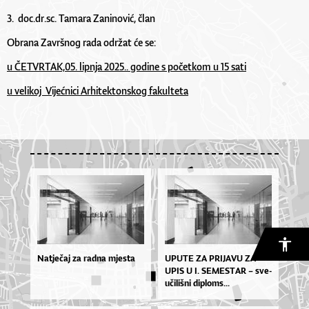
3. doc.dr.sc. Tamara Zaninović, član
Obrana Završnog rada održat će se:
u ČETVRTAK,
05. lipnja 2025.
. godine s početkom u 1
5
sati
u velikoj Vijećnici Arhitektonskog fakulteta
Natječaj za radna mjesta
UPU­TE ZA PRI­JA­VU ZA
UPIS U I. SE­MES­TAR – sve­
u­či­liš­ni di­plo­ms...