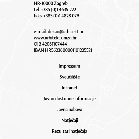
HR-10000 Zagreb
tel: +385 (0)1 4639 222
faks: +385 (0)1 4828 079
e-mail:
dekan@arhitekt.hr
www.arhitekt.unizg.hr
OIB 42061107444
IBAN HR5623600001101225521
Impressum
Sveučilište
Intranet
Javno dostupne informacije
Javna nabava
Natječaji
Rezultati natječaja