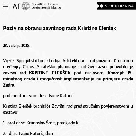
Poziv na obranu završnog rada Kristine Eleršek
28. svibnja 2025.
Vijeće Specijalističkog studija Arhitektura i urbanizam: Prostorno
uređenje; Ciklus: Strateško planiranje i održivi razvoj prihvatilo je
završni rad
KRISTINE ELERŠEK
pod naslovom:
Koncept 15-
minutnog grada i mogućnost implementacije na primjeru grada
Zadra
pod mentorstvom dr.sc. Ivane Katurić
Kristina Eleršek braniti će Završni rad pred stručnim povjerenstvom u
sastavu:
1. prof.dr.sc. Krunoslav Šmit, predsjednik
2. dr.sc. Ivana Katurić, član