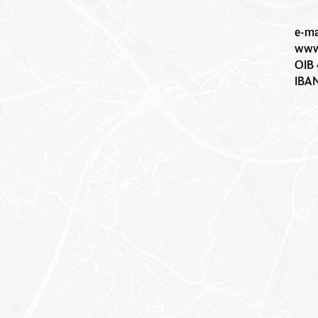
e-ma
www.
OIB 
IBA