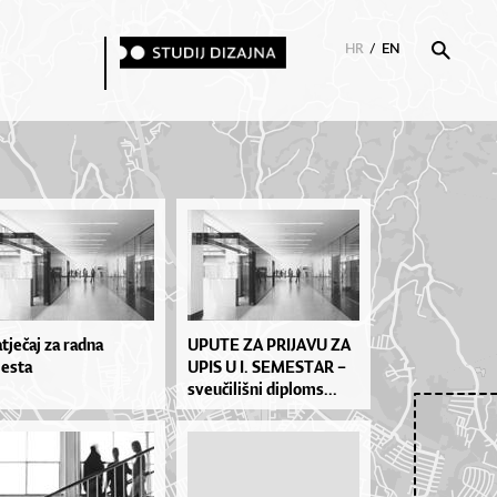
HR
/
EN
tječaj za radna
UPU­TE ZA PRI­JA­VU ZA
esta
UPIS U I. SE­MES­TAR –
sve­u­či­liš­ni di­plo­ms...