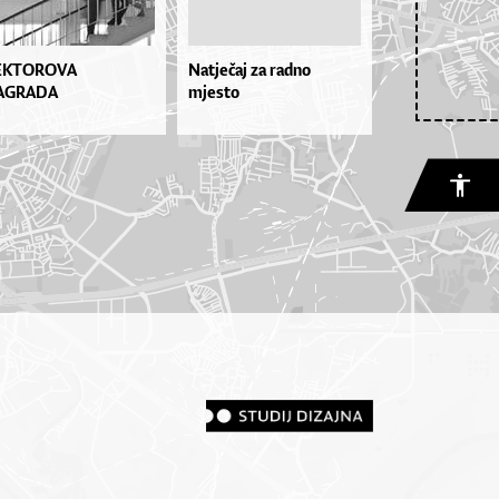
EKTOROVA
Natječaj za radno
AGRADA
mjesto