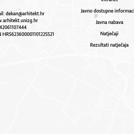
Javno dostupne informaci
il:
dekan@arhitekt.hr
arhitekt.unizg.hr
Javna nabava
42061107444
Natječaji
N HR5623600001101225521
Rezultati natječaja