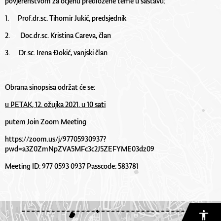
povjerenstvom za ocjenu predložene teme u sastavu:
1. Prof.dr.sc. Tihomir Jukić, predsjednik
2. Doc.dr.sc. Kristina Careva, član
3. Dr.sc. Irena Đokić, vanjski član
Obrana sinopsisa održat će se:
u PETAK, 12. ožujka 2021. u 10 sati
putem Join Zoom Meeting
https://zoom.us/j/97705930937?
pwd=a3Z0ZmNpZVA5MFc3c2J5ZEFYME03dz09
Meeting ID: 977 0593 0937 Passcode: 583781