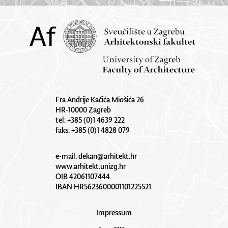
Fra Andrije Kačića Miošića 26
HR-10000 Zagreb
tel: +385 (0)1 4639 222
faks: +385 (0)1 4828 079
e-mail:
dekan@arhitekt.hr
www.arhitekt.unizg.hr
OIB 42061107444
IBAN HR5623600001101225521
Impressum