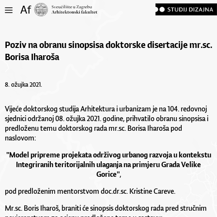
Poziv na obranu sinopsisa doktorske disertacije mr.sc.
Borisa Iharoša
8. ožujka 2021.
Vijeće doktorskog studija Arhitektura i urbanizam je na 104. redovnoj
sjednici održanoj 08. ožujka 2021. godine, prihvatilo obranu sinopsisa i
predloženu temu doktorskog rada mr.sc. Borisa Iharoša pod
naslovom:
"
Model pripreme projekata održivog urbanog razvoja u kontekstu
Integriranih teritorijalnih ulaganja na primjeru Grada Velike
Gorice
"
,
pod predloženim mentorstvom doc.dr.sc. Kristine Careve.
Mr.sc. Boris Iharoš,
braniti će sinopsis doktorskog rada pred stručnim