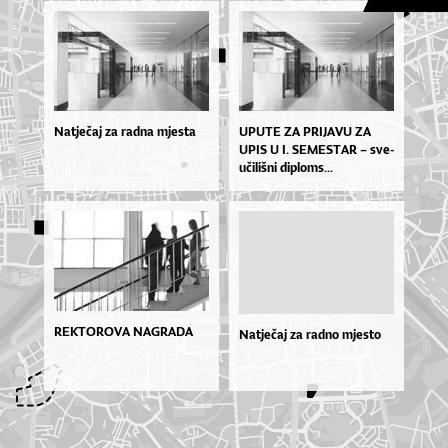
Natječaj za radna mjesta
UPU­TE ZA PRI­JA­VU ZA
UPIS U I. SE­MES­TAR – sve­
u­či­liš­ni di­plo­ms...
REKTOROVA NAGRADA
Natječaj za radno mjesto