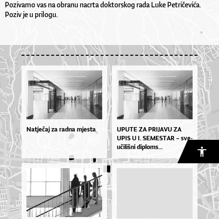
Pozivamo vas na obranu nacrta doktorskog rada Luke Petričevića.
Poziv je u
prilogu
.
Natječaj za radna mjesta
UPU­TE ZA PRI­JA­VU ZA
UPIS U I. SE­MES­TAR – sve­
u­či­liš­ni di­plo­ms...