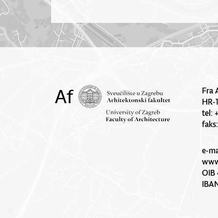
Fra 
HR-
tel:
faks
e-ma
www.
OIB 
IBA