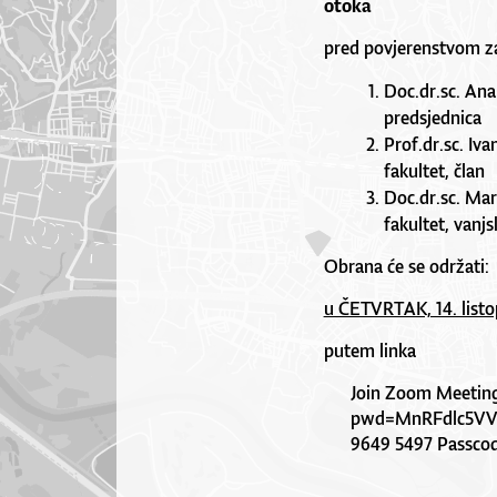
otoka
pred povjerenstvom za
Doc.dr.sc. An
predsjednica
Prof.dr.sc. Iv
fakultet, član
Doc.dr.sc. Mar
fakultet, vanj
Obrana će se održati:
u ČETVRTAK, 14. listo
putem linka
Join Zoom Meetin
pwd=MnRFdlc5V
9649 5497 Passcod