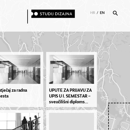
HR
/
EN
tječaj za radna
UPU­TE ZA PRI­JA­VU ZA
esta
UPIS U I. SE­MES­TAR –
sve­u­či­liš­ni di­plo­ms...