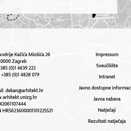
Andrije Kačića Miošića 26
Impressum
10000 Zagreb
Sveučilište
 +385 (0)1 4639 222
: +385 (0)1 4828 079
Intranet
Javno dostupne informaci
il:
dekan@arhitekt.hr
arhitekt.unizg.hr
Javna nabava
42061107444
Natječaji
N HR5623600001101225521
Rezultati natječaja