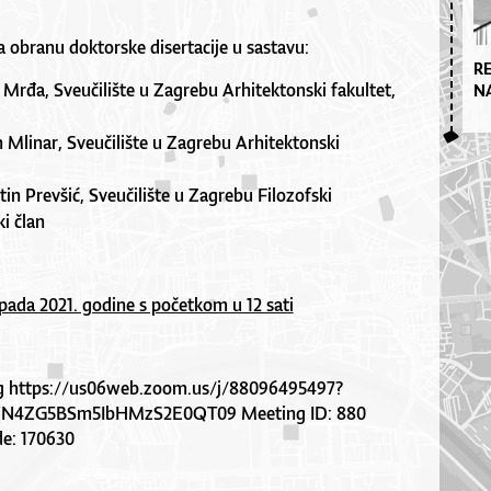
 obranu doktorske disertacije u sastavu:
R
a Mrđa,
Sveučilište u Zagrebu Arhitektonski fakultet,
N
an Mlinar, Sveučilište u Zagrebu Arhitektonski
tin Prevšić, Sveučilište u Zagrebu Filozofski
ski član
pada 2021. godine s početkom u 12 sati
g
https://us06web.zoom.us/j/88096495497?
VN4ZG5BSm5IbHMzS2E0QT09
Meeting ID: 880
e: 170630