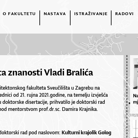
O FAKULTETU
NASTAVA
ISTRAŽIVANJE
RADOVI
a znanosti Vladi Bralića
itektonskog fakulteta Sveučilišta u Zagrebu na
ednici od 21. rujna 2021.godine, na temelju izvješća
Na
 doktorske disertacije, prihvatilo je doktorski rad
mj
 pod mentorstvom prof.dr.sc. Damira Krajnika.
e doktorski rad pod naslovom:
Kulturni krajolik Golog