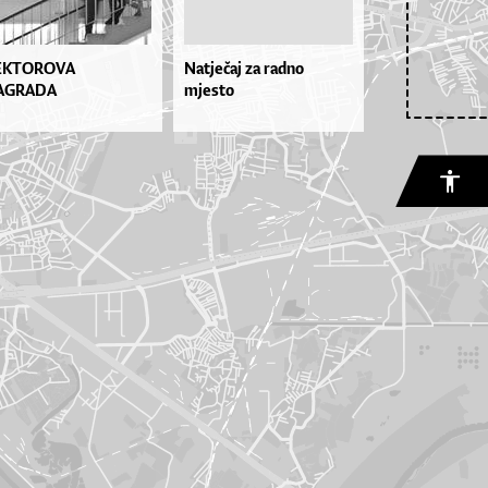
EKTOROVA
Natječaj za radno
AGRADA
mjesto