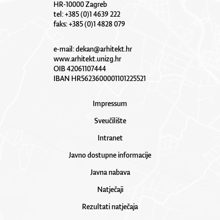
HR-10000 Zagreb
tel: +385 (0)1 4639 222
faks: +385 (0)1 4828 079
e-mail:
dekan@arhitekt.hr
www.arhitekt.unizg.hr
OIB 42061107444
IBAN HR5623600001101225521
Impressum
Sveučilište
Intranet
Javno dostupne informacije
Javna nabava
Natječaji
Rezultati natječaja