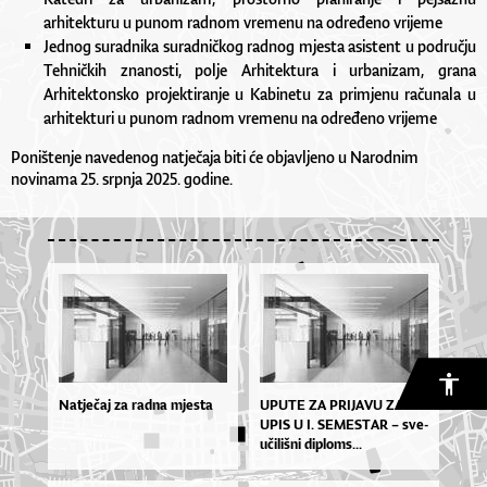
arhitekturu u punom radnom vremenu na određeno vrijeme
Jednog suradnika suradničkog radnog mjesta asistent u području
Tehničkih znanosti, polje Arhitektura i urbanizam, grana
Arhitektonsko projektiranje u Kabinetu za primjenu računala u
arhitekturi u punom radnom vremenu na određeno vrijeme
Poništenje navedenog natječaja biti će objavljeno u Narodnim
novinama 25. srpnja 2025. godine.
Natječaj za radna mjesta
UPU­TE ZA PRI­JA­VU ZA
UPIS U I. SE­MES­TAR – sve­
u­či­liš­ni di­plo­ms...