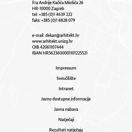
Fra Andrije Kačića Miošića 26
HR-10000 Zagreb
tel: +385 (0)1 4639 222
faks: +385 (0)1 4828 079
e-mail:
dekan@arhitekt.hr
www.arhitekt.unizg.hr
OIB 42061107444
IBAN HR5623600001101225521
Impressum
Sveučilište
Intranet
Javno dostupne informacije
Javna nabava
Natječaji
Rezultati natječaja