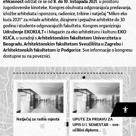
efikasnost
održat će se od
8. do 10. listopada 2021.
u prostoru
Jugoslovenske kinoteke. Kongres obuhvata odgovarajuća predavanja,
izložbe arhitekata i sponzora, radionice, tribine i natječaj "Mikro eko
kuća 2021" za mlade arhitekte, dizajnere i pejsažne arhitekte do 30
godina i studente odgovarajućih fakulteta. Kongres organiziraju
Udruženje EKOKULT+
i Magazin za eko arhitekturu i kulturu
EKO
KUĆA
, u suradnji s
Arhitektonskim fakultetom Univerziteta u
Beogradu
,
Arhitektonskim fakultetom Sveučilišta u Zagrebu
i
Arhitektonskih fakultetom iz Podgorice
. Sve informacije o kongresu
dostupne su na
poveznici
.
Natječaj za radna mjesta
UPU­TE ZA PRI­JA­VU ZA
UPIS U I. SE­MES­TAR – sve­
u­či­liš­ni di­plo­ms...