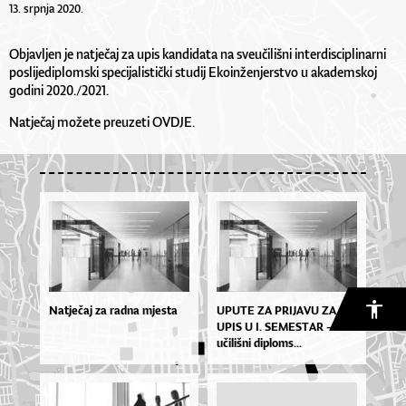
13. srpnja 2020.
Objavljen je natječaj za upis kandidata na sveučilišni interdisciplinarni
poslijediplomski specijalistički studij Ekoinženjerstvo u akademskoj
godini 2020./2021.
Natječaj možete preuzeti
OVDJE
.
Natječaj za radna mjesta
UPU­TE ZA PRI­JA­VU ZA
UPIS U I. SE­MES­TAR – sve­
u­či­liš­ni di­plo­ms...