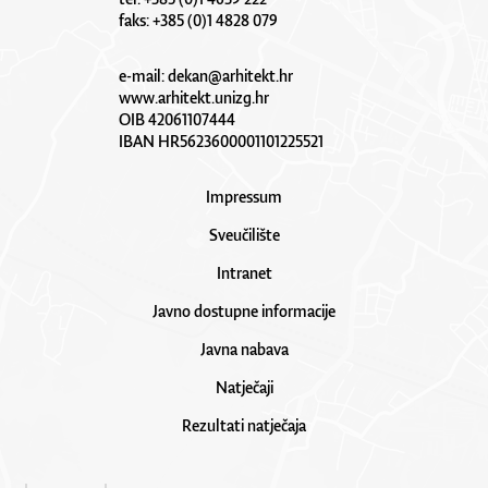
faks: +385 (0)1 4828 079
e-mail:
dekan@arhitekt.hr
www.arhitekt.unizg.hr
OIB 42061107444
IBAN HR5623600001101225521
Impressum
Sveučilište
Intranet
Javno dostupne informacije
Javna nabava
Natječaji
Rezultati natječaja