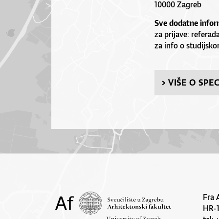
10000 Zagreb
Sve dodatne inform
za prijave:
referad
za info o studijs
> VIŠE O SPE
Fra 
HR-