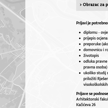
> Obrazac za p
Prijavi je potrebno 
diplomu - ovje
prijepis ocjena
preporuke (ako 
domovnicu i rod
životopis
odluka pravne 
pravna osoba)
ukoliko studij 
priložiti Rješ
visokoškolskih 
Prijave se podnos
Arhitektonski faku
Kačićeva 26