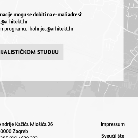
acije mogu se dobiti na e-mali adresi:
a@arhitekt.hr
kom programu:
lhohnjec@arhitekt.hr
CIJALISTIČKOM STUDIJU
Andrije Kačića Miošića 26
Impressum
10000 Zagreb
Sveučilište