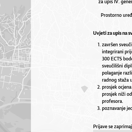
za upis IV. gener
Prostorno uređe
Uvjeti za upis na sv
završen sveučil
integrirani pr
300 ECTS bodov
sveučilišni dip
polaganje razl
radnog staža u
prosjek ocjena
prosjek niži od
profesora.
poznavanje jed
Prijave se zaprima