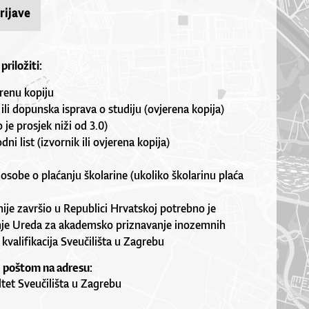
rijave
priložiti:
renu kopiju
 ili dopunska isprava o studiju (ovjerena kopija)
je prosjek niži od 3.0)
ni list (izvornik ili ovjerena kopija)
osobe o plaćanju školarine (ukoliko školarinu plaća
nije završio u Republici Hrvatskoj potrebno je
enje Ureda za akademsko priznavanje inozemnih
kvalifikacija Sveučilišta u Zagrebu
e poštom na adresu:
ltet Sveučilišta u Zagrebu