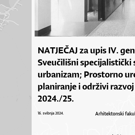
NATJEČAJ za upis IV. gen
Sveučilišni specijalistički
urbanizam; Prostorno ure
planiranje i održivi razv
2024./25.
Arhitektonski fakul
16. svibnja 2024.