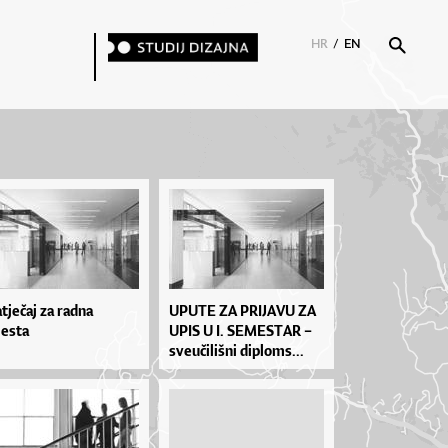
HR
/
EN
tječaj za radna
UPU­TE ZA PRI­JA­VU ZA
esta
UPIS U I. SE­MES­TAR –
sve­u­či­liš­ni di­plo­ms...