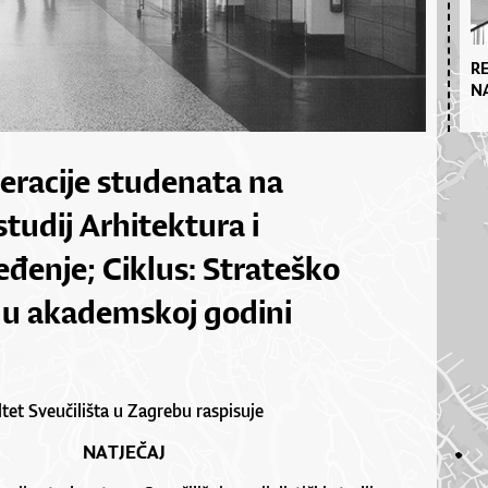
R
N
eracije studenata na
 studij Arhitektura i
đenje; Ciklus: Strateško
oj u akademskoj godini
tet Sveučilišta u Zagrebu raspisuje
NATJEČAJ