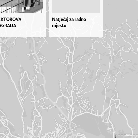
EKTOROVA
Natječaj za radno
AGRADA
mjesto