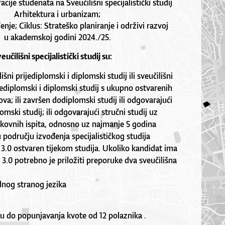
acije studenata na Sveučilišni specijalistički studij
Arhitektura i urbanizam;
nje; Ciklus: Strateško planiranje i održivi razvoj
u akademskoj godini 2024./25.
eučilišni specijalistički studij su:
išni prijediplomski i diplomski studij ili sveučilišni
ijediplomski i diplomski studij s ukupno ostvarenih
a; ili završen dodiplomski studij ili odgovarajući
lomski studij; ili odgovarajući stručni studij uz
ikovnih ispita, odnosno uz najmanje 5 godina
 području izvođenja specijalističkog studija
 3.0 ostvaren tijekom studija. Ukoliko kandidat ima
 3.0 potrebno je priložiti preporuke dva sveučilišna
nog stranog jezika
ju do popunjavanja kvote od 12 polaznika .