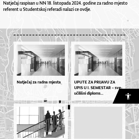
Natječaj raspisan u NN 18. listopada 2024. godine za radno mjesto
referent u Studentskoj referadi nalazi ce
ovdje
.
Natječaj za radna mjesta
UPU­TE ZA PRI­JA­VU ZA
UPIS U I. SE­MES­TAR – sve­
u­či­liš­ni di­plo­ms...