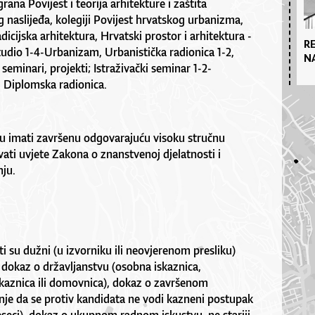
grana Povijest i teorija arhitekture i zaštita
g naslijeđa, kolegiji Povijest hrvatskog urbanizma,
dicijska arhitektura, Hrvatski prostor i arhitektura -
R
tudio 1-4-Urbanizam, Urbanistička radionica 1-2,
N
 seminari, projekti; Istraživački seminar 1-2-
 Diplomska radionica.
u imati završenu odgovarajuću visoku stručnu
ati uvjete Zakona o znanstvenoj djelatnosti i
ju.
i su dužni (u izvorniku ili neovjerenom presliku)
, dokaz o državljanstvu (osobna iskaznica,
skaznica ili domovnica), dokaz o završenom
nje da se protiv kandidata ne vodi kazneni postupak