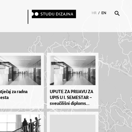
HR
/
EN
tječaj za radna
UPU­TE ZA PRI­JA­VU ZA
esta
UPIS U I. SE­MES­TAR –
sve­u­či­liš­ni di­plo­ms...