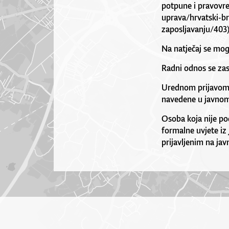
potpune i pravovre
uprava/hrvatski-br
zaposljavanju/403)
Na natječaj se mog
Radni odnos se zas
Urednom prijavom s
navedene u javnom
Osoba koja nije pod
formalne uvjete iz
prijavljenim na javn