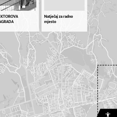
EKTOROVA
Natječaj za radno
AGRADA
mjesto