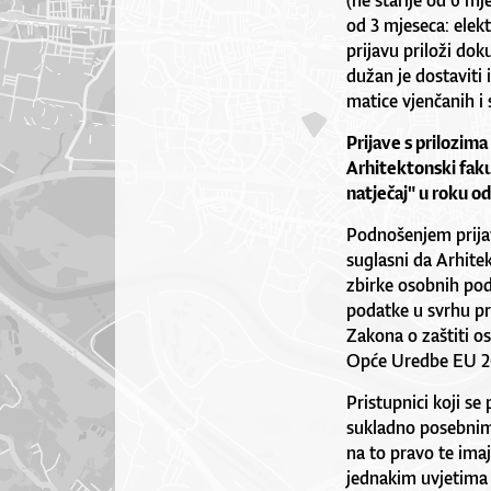
(ne starije od 6 m
od 3 mjeseca: elekt
prijavu priloži dok
dužan je dostaviti 
matice vjenčanih i s
Prijave s prilozima
Arhitektonski faku
natječaj" u roku o
Podnošenjem prijave
suglasni da Arhitek
zbirke osobnih poda
podatke u svrhu p
Zakona o zaštiti o
Opće Uredbe EU 2
Pristupnici koji se
sukladno posebnim 
na to pravo te ima
jednakim uvjetima 