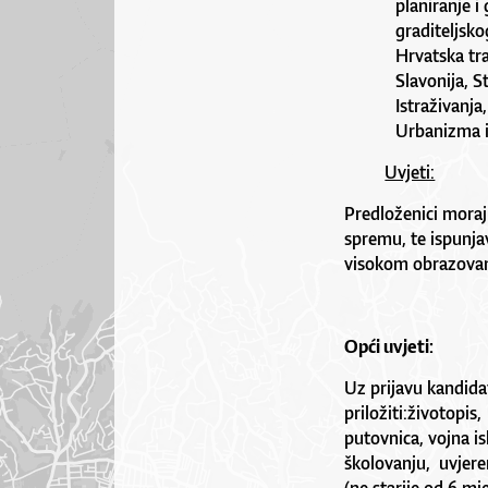
planiranje i 
graditeljsko
Hrvatska tra
Slavonija, S
Istraživanja,
Urbanizma i
Uvjeti:
Predloženici moraj
spremu, te ispunjav
visokom obrazovan
Opći uvjeti:
Uz prijavu kandidat
priložiti:životopis
putovnica, vojna i
školovanju, uvjere