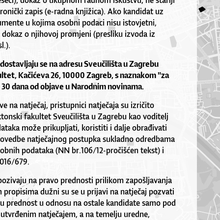
jeseci), dokaz o ukupnom radnom iskustvu, ne stariji
ronički zapis (e-radna knjižica). Ako kandidat uz
umente u kojima osobni podaci nisu istovjetni,
i dokaz o njihovoj promjeni (presliku izvoda iz
l.).
 dostavljaju se na adresu Sveučilišta u Zagrebu
ltet, Kačićeva 26, 10000 Zagreb, s naznakom "za
d 30 dana od objave u Narodnim novinama.
 na natječaj, pristupnici natječaja su izričito
tonski fakultet Sveučilišta u Zagrebu kao voditelj
taka može prikupljati, koristiti i dalje obrađivati
rovedbe natječajnog postupka sukladno odredbama
sobnih podataka (NN br.106/12-pročišćen tekst) i
016/679.
 pozivaju na pravo prednosti prilikom zapošljavanja
propisima dužni su se u prijavi na natječaj pozvati
ju prednost u odnosu na ostale kandidate samo pod
utvrđenim natječajem, a na temelju uredne,