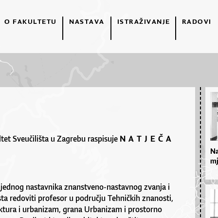
O FAKULTETU
NASTAVA
ISTRAŽIVANJE
RADOVI
ltet Sveučilišta u Zagrebu raspisuje
N A T J E Č A
Na
mj
 nastavnika znanstveno-nastavnog zvanja i
ta redoviti profesor u području Tehničkih znanosti,
ektura i urbanizam, grana Urbanizam i prostorno