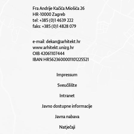
Fra Andrije Kačića Miošića 26
HR-10000 Zagreb
tel: +385 (0)1 4639 222
faks: +385 (0)1 4828 079
e-mail:
dekan@arhitekt.hr
www.arhitekt.unizg.hr
OIB 42061107444
IBAN HR5623600001101225521
Impressum
Sveučilište
Intranet
Javno dostupne informacije
Javna nabava
Natječaji