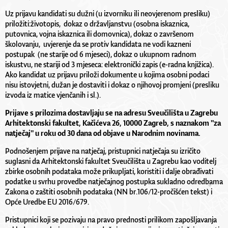
Uz prijavu kandidati su dužni (u izvorniku ili neovjerenom presliku)
priložiti:životopis, dokaz o državljanstvu (osobna iskaznica,
putovnica, vojna iskaznica ili domovnica), dokaz o završenom
školovanju, uvjerenje da se protiv kandidata ne vodi kazneni
postupak (ne starije od 6 mjeseci), dokaz o ukupnom radnom
iskustvu, ne stariji od 3 mjeseca: elektronički zapis (e-radna knjižica).
Ako kandidat uz prijavu priloži dokumente u kojima osobni podaci
nisu istovjetni, dužan je dostaviti i dokaz o njihovoj promjeni (presliku
izvoda iz matice vjenčanih i sl.).
Prijave s prilozima dostavljaju se na adresu Sveučilišta u Zagrebu
Arhitektonski fakultet, Kačićeva 26, 10000 Zagreb, s naznakom "za
natječaj" u roku od 30 dana od objave u Narodnim novinama.
Podnošenjem prijave na natječaj, pristupnici natječaja su izričito
suglasni da Arhitektonski fakultet Sveučilišta u Zagrebu kao voditelj
zbirke osobnih podataka može prikupljati, koristiti i dalje obrađivati
podatke u svrhu provedbe natječajnog postupka sukladno odredbama
Zakona o zaštiti osobnih podataka (NN br.106/12-pročišćen tekst) i
Opće Uredbe EU 2016/679.
Pristupnici koji se pozivaju na pravo prednosti prilikom zapošljavanja