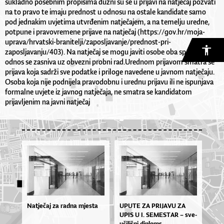
sukladno posebnim propisima dužni su se u prijavi na natječaj pozvati
na to pravo te imaju prednost u odnosu na ostale kandidate samo
pod jednakim uvjetima utvrđenim natječajem, a na temelju uredne,
potpune i pravovremene prijave na natječaj (https://gov.hr/moja-
uprava/hrvatski-branitelji/zaposljavanje/prednost-pri-
zaposljavanju/403). Na natječaj se mogu javiti osobe oba spola. Radni
odnos se zasniva uz obvezni probni rad.Urednom prijavom smatra se
prijava koja sadrži sve podatke i priloge navedene u javnom natječaju.
Osoba koja nije podnijela pravodobnu i urednu prijavu ili ne ispunjava
formalne uvjete iz javnog natječaja, ne smatra se kandidatom
prijavljenim na javni natječaj
Natječaj za radna mjesta
UPU­TE ZA PRI­JA­VU ZA
UPIS U I. SE­MES­TAR – sve­
u­či­liš­ni di­plo­ms...