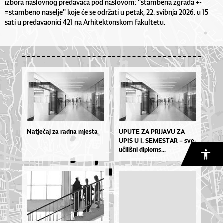
izbora naslovnog predavača pod naslovom: "stambena zgrada +-
=stambeno naselje" koje će se održati u petak, 22. svibnja 2026. u 15
sati u predavaonici 421 na Arhitektonskom fakultetu.
Natječaj za radna mjesta
UPU­TE ZA PRI­JA­VU ZA
UPIS U I. SE­MES­TAR – sve­
u­či­liš­ni di­plo­ms...