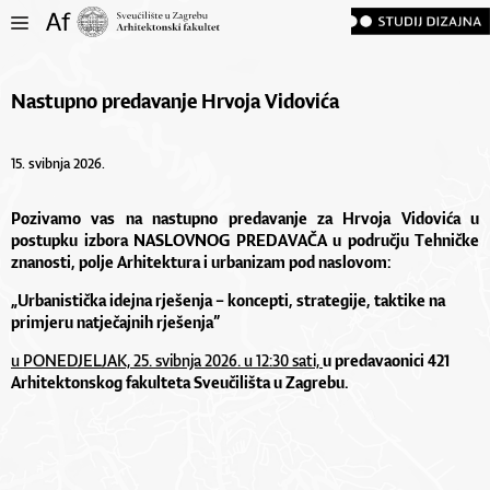
Nastupno predavanje Hrvoja Vidovića
15. svibnja 2026.
Pozivamo vas na
nastupno predavanje
za
Hrvoja Vidovića
u
postupku izbora NASLOVNOG PREDAVAČA u području Tehničke
znanosti, polje Arhitektura i urbanizam pod naslovom:
„Urbanistička idejna rješenja – koncepti, strategije, taktike na
primjeru natječajnih rješenja”
u PONEDJELJAK, 25. svibnja 2026. u 12:30 sati,
u predavaonici 421
Arhitektonskog fakulteta Sveučilišta u Zagrebu.