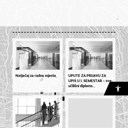
Natječaj za radna mjesta
UPU­TE ZA PRI­JA­VU ZA
UPIS U I. SE­MES­TAR – sve­
u­či­liš­ni di­plo­ms...