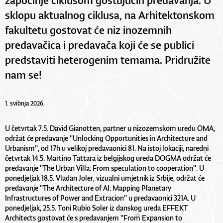
sklopu aktualnog ciklusa, na Arhitektonskom
fakultetu gostovat će niz inozemnih
predavačica i predavača koji će se publici
predstaviti heterogenim temama. Pridružite
nam se!
1. svibnja 2026.
U četvrtak 7.5. David Gianotten, partner u nizozemskom uredu OMA,
održat će predavanje ''Unlocking Opportunities in Architecture and
Urbanism'', od 17h u velikoj predavaonici 81. Na istoj lokaciji, naredni
četvrtak 14.5. Martino Tattara iz belgijskog ureda DOGMA održat će
predavanje ''The Urban Villa: From speculation to cooperation''. U
ponedjeljak 18.5. Vladan Joler, vizualni umjetnik iz Srbije, održat će
predavanje ''The Architecture of AI: Mapping Planetary
Infrastructures of Power and Extracion'' u predavaonici 321A. U
ponedjeljak, 25.5. Toni Rubio Soler iz danskog ureda EFFEKT
Architects gostovat će s predavanjem ''From Expansion to