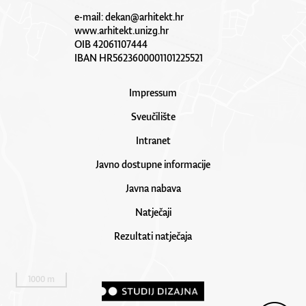
e-mail:
dekan@arhitekt.hr
www.arhitekt.unizg.hr
OIB 42061107444
IBAN HR5623600001101225521
Impressum
Sveučilište
Intranet
Javno dostupne informacije
Javna nabava
Natječaji
Rezultati natječaja
1000 m