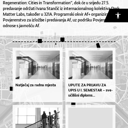
Regeneration: Cities in Transformation'', dok će u srijedu 27.5.
predavanje održati Ivana Stančić iz internacionalnog kolektiva Dark
Matter Labs, također u 321A. Programski okvir Af+ organizira
Povjerenstvo za izložbe i predavanja Af, uz podršku Povjerenstva za
odnose s javnošću Af.
Natječaj za radna mjesta
UPU­TE ZA PRI­JA­VU ZA
UPIS U I. SE­MES­TAR – sve­
u­či­liš­ni di­plo­ms...