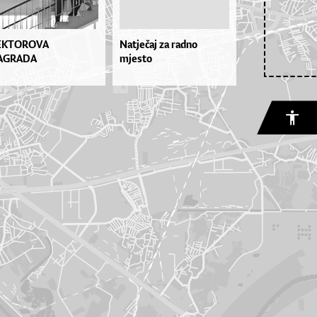
EKTOROVA
Natječaj za radno
AGRADA
mjesto