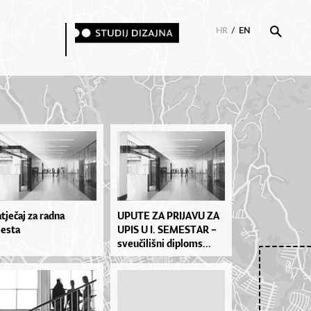
HR
/
EN
tječaj za radna
UPU­TE ZA PRI­JA­VU ZA
esta
UPIS U I. SE­MES­TAR –
sve­u­či­liš­ni di­plo­ms...