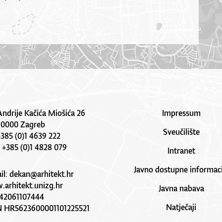
Andrije Kačića Miošića 26
Impressum
10000 Zagreb
Sveučilište
 +385 (0)1 4639 222
: +385 (0)1 4828 079
Intranet
Javno dostupne informaci
il:
dekan@arhitekt.hr
arhitekt.unizg.hr
Javna nabava
42061107444
Natječaji
N HR5623600001101225521