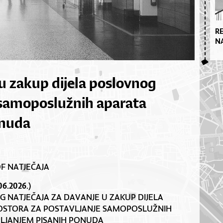
R
N
 u zakup dijela poslovnog
 samoposlužnih aparata
onuda
DF NATJEČAJA
06.2026.)
G NATJEČAJA ZA DAVANJE U ZAKUP DIJELA
STORA ZA POSTAVLJANJE SAMOPOSLUŽNIH
LJANJEM PISANIH PONUDA