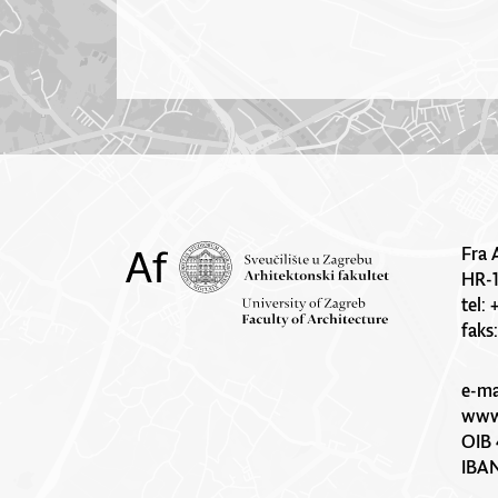
Fra 
HR-
tel:
faks
e-ma
www.
OIB 
IBA