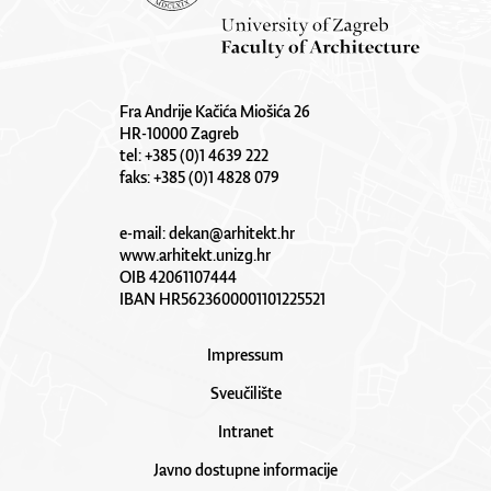
Fra Andrije Kačića Miošića 26
HR-10000 Zagreb
tel: +385 (0)1 4639 222
faks: +385 (0)1 4828 079
e-mail:
dekan@arhitekt.hr
www.arhitekt.unizg.hr
OIB 42061107444
IBAN HR5623600001101225521
Impressum
Sveučilište
Intranet
Javno dostupne informacije