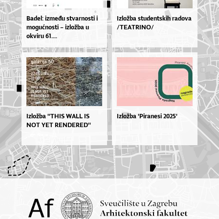
Ba­de­l: iz­me­đu stvar­nos­ti i
Izložba studentskih radova
mo­gu­ćnos­ti – izlož­ba u
/TEATRINO/
okvi­ru 61....
Izlož­ba ''THIS WA­LL IS
Izložba 'Piranesi 2025'
NOT YET REN­DE­RE­D''