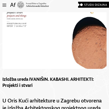
Izložba ureda IVANIŠIN. KABASHI. ARHITEKTI:
Projekti i stvari
U Oris Kući arhitekture u Zagrebu otvorena
je izložba Arhitektonskog projektnog ureda