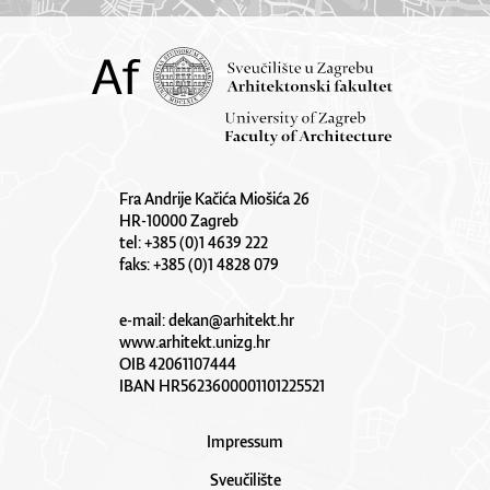
Fra Andrije Kačića Miošića 26
HR-10000 Zagreb
tel: +385 (0)1 4639 222
faks: +385 (0)1 4828 079
e-mail:
dekan@arhitekt.hr
www.arhitekt.unizg.hr
OIB 42061107444
IBAN HR5623600001101225521
Impressum
Sveučilište