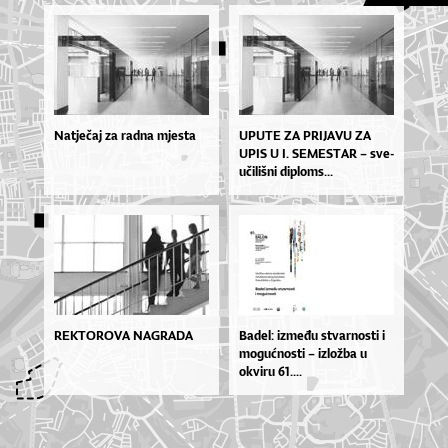
Natječaj za radna mjesta
UPU­TE ZA PRI­JA­VU ZA
UPIS U I. SE­MES­TAR – sve­
u­či­liš­ni di­plo­ms...
REKTOROVA NAGRADA
Ba­de­l: iz­me­đu stvar­nos­ti i
mo­gu­ćnos­ti – izlož­ba u
okvi­ru 61....