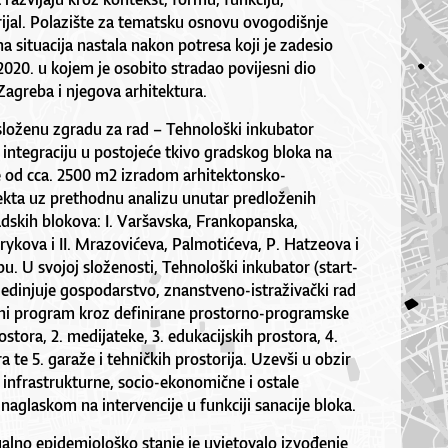
ijal. Polazište za tematsku osnovu ovogodišnje
na situacija nastala nakon potresa koji je zadesio
2020. u kojem je osobito stradao povijesni dio
Zagreba i njegova arhitektura.
složenu zgradu za rad – Tehnološki inkubator
u integraciju u postojeće tkivo gradskog bloka na
 od cca. 2500 m2 izradom arhitektonsko-
jekta uz prethodnu analizu unutar predloženih
skih blokova: I. Varšavska, Frankopanska,
ykova i II. Mrazovićeva, Palmotićeva, P. Hatzeova i
u. U svojoj složenosti, Tehnološki inkubator (start-
edinjuje gospodarstvo, znanstveno-istraživački rad
ni program kroz definirane prostorno-programske
rostora, 2. medijateke, 3. edukacijskih prostora, 4.
a te 5. garaže i tehničkih prostorija. Uzevši u obzir
infrastrukturne, socio-ekonomične i ostale
 naglaskom na intervencije u funkciji sanacije bloka.
alno epidemiološko stanje je uvjetovalo izvođenje