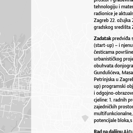
tehnologiju i mater
radionice je aktual
Zagreb 22. ožujka 
gradskog središta 
Zadatak
predviđa 
(start-up) – i njen
česticama površine
urbanističkog pro
obuhvata donjograd
Gundulićeva, Masar
Petrinjska u Zagreb
up) programski obj
i odgojno-obrazov
cjeline: 1. radnih p
zajedničkih prostor
multifunkcionalne, 
potencijale bloka,s
Rad na daljinu
Aktu