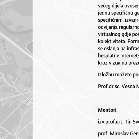
većeg dijela ovosem
jednu specifičnu ge
specifičnim, izvanr
odvijanja regularn
virtualnog gdje po
kolektiviteta. For
se oslanja na infra
besplatne internet
kroz vizualnu preze
Izložbu možete po
Prof.dr.sc. Vesna M
Mentori:
izv.prof.art. Tin S
prof. Miroslav Ge