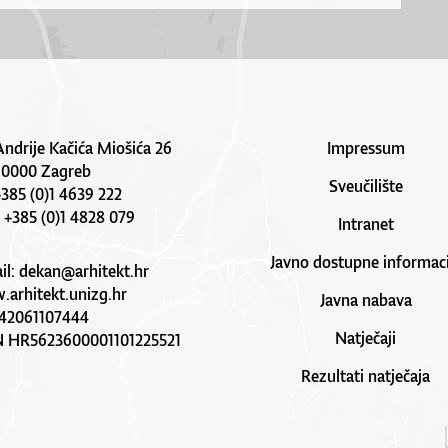
Andrije Kačića Miošića 26
Impressum
10000 Zagreb
Sveučilište
 +385 (0)1 4639 222
: +385 (0)1 4828 079
Intranet
Javno dostupne informaci
il:
dekan@arhitekt.hr
arhitekt.unizg.hr
Javna nabava
42061107444
Natječaji
N HR5623600001101225521
Rezultati natječaja