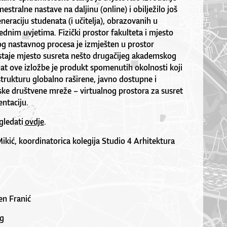
estralne nastave na daljinu (online) i obilježilo još
neraciju studenata (i učitelja), obrazovanih u
ednim uvjetima. Fizički prostor fakulteta i mjesto
og nastavnog procesa je izmješten u prostor
staje mjesto susreta nešto drugačijeg akademskog
mat ove izložbe je produkt spomenutih okolnosti koji
strukturu globalno raširene, javno dostupne i
ske društvene mreže – virtualnog prostora za susret
ntaciju.
gledati
ovdje
.
ikić, koordinatorica kolegija Studio 4 Arhitektura
ven Franić
ng