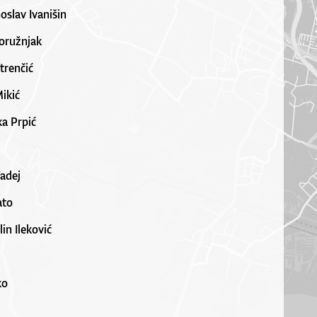
noslav Ivanišin
Koružnjak
strenčić
ikić
ka Prpić
Tadej
ato
in Ileković
ko