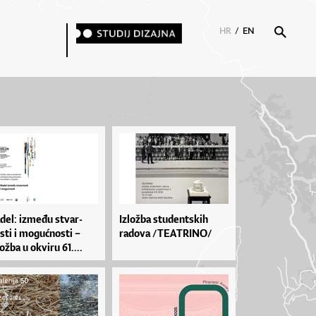
HR
/
EN
­de­l: iz­me­đu stvar­
Izložba studentskih
s­ti i mo­gu­ćnos­ti –
radova /TEATRINO/
ož­ba u okvi­ru 61....