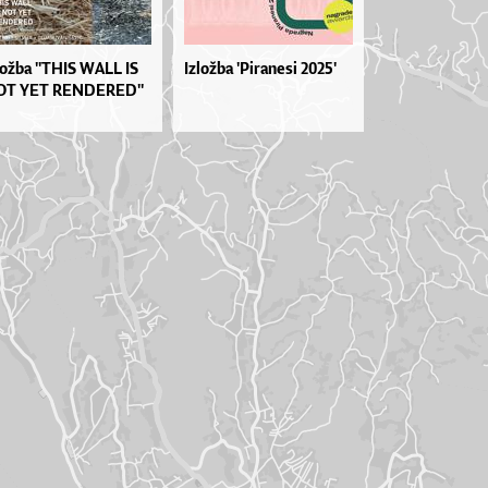
lož­ba ''THIS WA­LL IS
Izložba 'Piranesi 2025'
T YET REN­DE­RE­D''