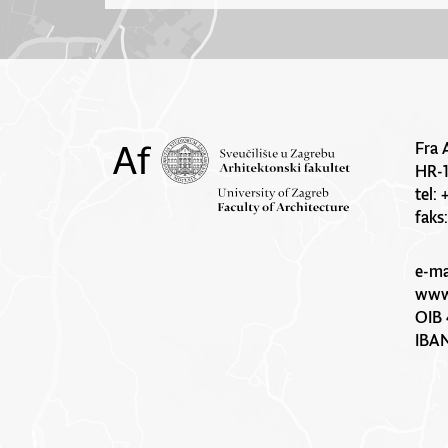
Fra 
HR-
tel:
faks
e-ma
www.
OIB 
IBA