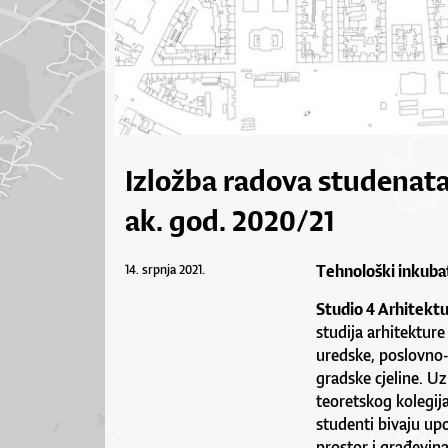
Izložba radova studenata
ak. god. 2020/21
Tehnološki inkubat
14. srpnja 2021.
Studio 4 Arhitekt
studija arhitekture
uredske, poslovno-
gradske cjeline. U
teoretskog kolegij
studenti bivaju up
prostor i građevina