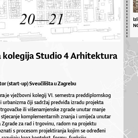
Iz
NO
 kolegija Studio 4 Arhitektura
or (start-up) Sveučilišta u Zagrebu
ura
je vježbovni kolegij VI. semestra preddiplomskog
 i urbanizma čiji sadržaj predviđa izradu projekta
trgovačke ili višenamjenske zgrade unutar manje
z stjecanje komplementarnih znanja i umijeća unutar
a Zgrade za rad i trgovinu, radom na projektu
oznati s procesom projektiranja kojim se određeni
 razvijaju kroz kontekst, formu, funkciju,