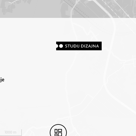
je
1000 m