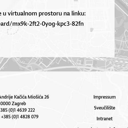
 u virtualnom prostoru na linku:
oard/mx9k-2ft2-0yog-kpc3-82fn
Andrije Kačića Miošića 26
Impressum
10000 Zagreb
Sveučilište
 +385 (0)1 4639 222
: +385 (0)1 4828 079
Intranet