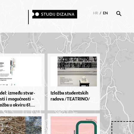
HR
/
EN
­de­l: iz­me­đu stvar­
Izložba studentskih
s­ti i mo­gu­ćnos­ti –
radova /TEATRINO/
ož­ba u okvi­ru 61....