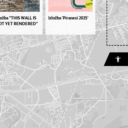
lož­ba ''THIS WA­LL IS
Izložba 'Piranesi 2025'
T YET REN­DE­RE­D''