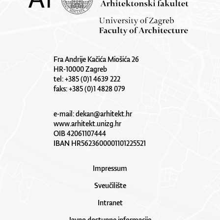
Fra Andrije Kačića Miošića 26
HR-10000 Zagreb
tel: +385 (0)1 4639 222
faks: +385 (0)1 4828 079
e-mail:
dekan@arhitekt.hr
www.arhitekt.unizg.hr
OIB 42061107444
IBAN HR5623600001101225521
Impressum
Sveučilište
Intranet
Javno dostupne informacije