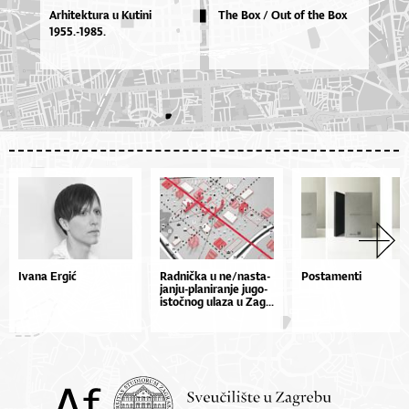
Arhitektura u Kutini
The Box / Out of the Box
1955.-1985.
Ivana Ergić
Rad­ni­čka u ne­/nas­ta­
Postamenti
jan­ju­-pla­ni­ra­nje ju­go­
is­to­čnog ula­za u Zag...