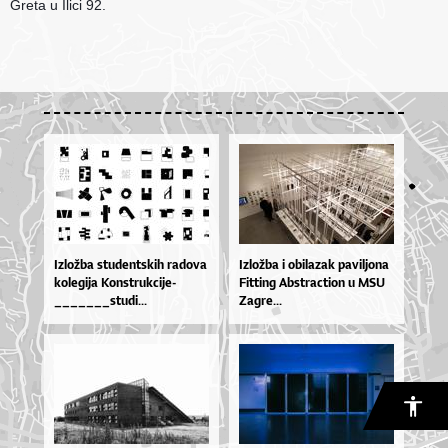
Greta u Ilici 92.
Izlož­ba stu­den­tskih ra­do­va
Izlož­ba i obi­la­zak pa­vil­jo­na
ko­le­gi­ja Kon­str­uk­ci­je­
Fit­ti­ng Ab­stra­cti­on u MSU
_______stu­di...
Za­gre...