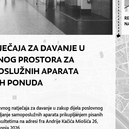
R
N
JEČAJA ZA DAVANJE U
VNOG PROSTORA ZA
OSLUŽNIH APARATA
IH PONUDA
Javnog natječaja za davanje u zakup dijela poslovnog
ljanje samoposlužnih aparata prikupljanjem pisanih
ltetima na adresi fra Andrije Kačića Miošića 26,
ipnja 2026.