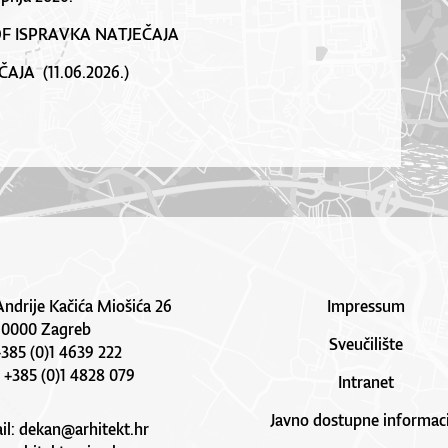
DF ISPRAVKA NATJEČAJA
AJA (11.06.2026.)
Andrije Kačića Miošića 26
Impressum
10000 Zagreb
Sveučilište
 +385 (0)1 4639 222
: +385 (0)1 4828 079
Intranet
Javno dostupne informaci
il:
dekan@arhitekt.hr