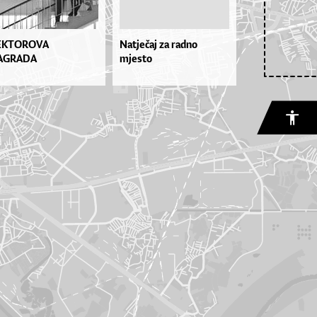
EKTOROVA
Natječaj za radno
AGRADA
mjesto