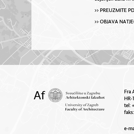
>> PREUZMITE P
>> OBJAVA NATJEČ
Fra 
HR-
tel:
faks
e-ma