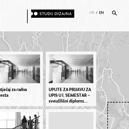
HR
/
EN
tječaj za radna
UPU­TE ZA PRI­JA­VU ZA
esta
UPIS U I. SE­MES­TAR –
sve­u­či­liš­ni di­plo­ms...