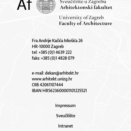
Fra Andrije Kačića Miošića 26
HR-10000 Zagreb
tel: +385 (0)1 4639 222
faks: +385 (0)1 4828 079
e-mail:
dekan@arhitekt.hr
www.arhitekt.unizg.hr
OIB 42061107444
IBAN HR5623600001101225521
Impressum
Sveučilište
Intranet