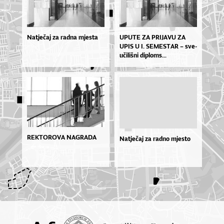
Natječaj za radna mjesta
UPU­TE ZA PRI­JA­VU ZA
UPIS U I. SE­MES­TAR – sve­
u­či­liš­ni di­plo­ms...
REKTOROVA NAGRADA
Natječaj za radno mjesto