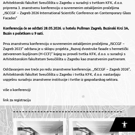
Arhitektonski fakultet Sveučilišta u Zagrebu u suradnji s tvrtkom KFK, d.o.o.
priprema 3. znanstvenu konferenciju o suvremenim ostakljenim pročeljima
„ISCCGF – Zagreb 2026 International Scientific Conference on Contemporary Glass
Facades“
Konferencija će se održati 28.05.2026. u hotelu Pullman Zagreb, Buzinski Krci 3A,
Buzin s početkom u 9 sati.
Prva znanstvena konferenciju o suvremenim ostakljenim pročeljima „ISCCGF –
Zagreb 2023“ održana je u sklopu projekta „Razvoj dvostruke fasade s hermetički
zatvorenom šupljinom (H-CCF)“ kojeg su proveli tvrtka KFK, d.o.o. u suradnji s
Arhitektonskim fakultetom Sveučilišta u Zagrebu kao znanstvenim partnerom.
Održavanjem ove treće po redu znanstvene konferencije, „ISCCGF – Zagreb 2026“,
Arhitektonski fakultet Sveučilišta u Zagrebu i tvrtka KFK, d.o.o. nastavljaju
uspješnu suradnju znanstvene institucije i tvrtke iz gospodarskog sektora.
više o konferenciji
link za registraciju