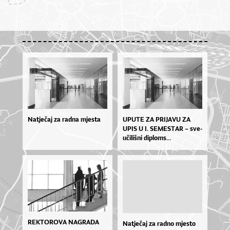
Natječaj za radna mjesta
UPU­TE ZA PRI­JA­VU ZA
UPIS U I. SE­MES­TAR – sve­
u­či­liš­ni di­plo­ms...
REKTOROVA NAGRADA
Natječaj za radno mjesto