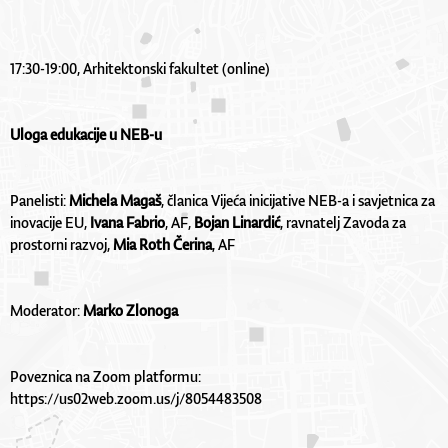
17:30-19:00, Arhitektonski fakultet (online)
Uloga edukacije u NEB-u 
Panelisti: 
Michela Magaš
, članica Vijeća inicijative NEB-a i savjetnica za 
inovacije EU, 
Ivana Fabrio
, AF, 
Bojan Linardić
, ravnatelj Zavoda za 
prostorni razvoj, 
Mia Roth Čerina
, AF
Moderator: 
Marko Zlonoga
Poveznica na Zoom platformu: 
https://us02web.zoom.us/j/8054483508