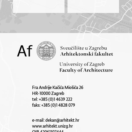
Fra Andrije Kačića Miošića 26
HR-10000 Zagreb
tel: +385 (0)1 4639 222
faks: +385 (0)1 4828 079
e-mail:
dekan@arhitekt.hr
www.arhitekt.unizg.hr
OIB 42061107444