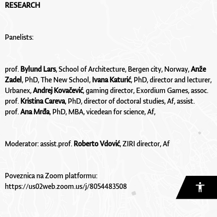
RESEARCH
Panelists:
prof. 
Bylund Lars
, School of Architecture, Bergen city, Norway, 
Anže 
Zadel
, PhD, The New School, 
Ivana Katurić
, PhD, director and lecturer, 
Urbanex, 
Andrej Kovačević
, gaming director, Exordium Games, assoc. 
prof. 
Kristina Careva
, PhD, director of doctoral studies, Af, assist. 
prof. 
Ana Mrđa
, PhD, MBA, vicedean for science, Af,
Moderator: assist.prof. 
Roberto Vdović
, ZIRI director, Af
Poveznica na Zoom platformu: 
https://us02web.zoom.us/j/8054483508