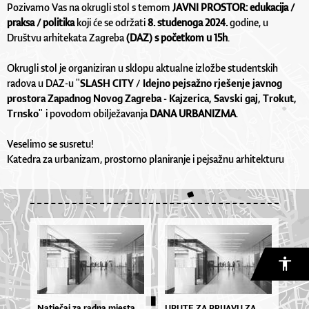
Pozivamo Vas na okrugli stol s temom
JAVNI PROSTOR: edukacija /
praksa / politika
koji će se održati
8. studenoga
2024.
godine, u
Društvu arhitekata Zagreba
(DAZ) s početkom u 15h
.
Okrugli stol je organiziran u sklopu aktualne izložbe studentskih
radova u DAZ-u
SLASH CITY / Idejno pejsažno rješenje javnog
"
prostora Zapadnog Novog Zagreba - Kajzerica, Savski gaj, Trokut,
Trnsko
i povodom obilježavanja
DANA URBANIZMA
.
"
Veselimo se susretu!
Katedra za urbanizam, prostorno planiranje i pejsažnu arhitekturu
Natječaj za radna mjesta
UPU­TE ZA PRI­JA­VU ZA