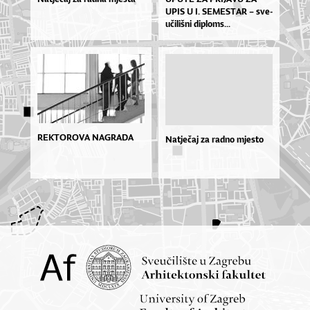
UPIS U I. SE­MES­TAR – sve­
u­či­liš­ni di­plo­ms...
REKTOROVA NAGRADA
Natječaj za radno mjesto