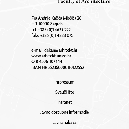
Fra Andrije Kačića Miošića 26
HR-10000 Zagreb
tel: +385 (0)1 4639 222
faks: +385 (0)1 4828 079
e-mail:
dekan@arhitekt.hr
www.arhitekt.unizg.hr
OIB 42061107444
IBAN HR5623600001101225521
Impressum
Sveučilište
Intranet
Javno dostupne informacije
Javna nabava