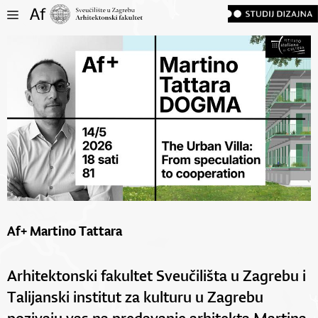
Af+ Martino Tattara
Arhitektonski fakultet Sveučilišta u Zagrebu i
Talijanski institut za kulturu u Zagrebu
pozivaju vas na predavanje arhitekta Martina