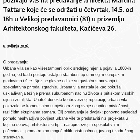
Tattare koje će se održati u četvrtak, 14.5. od
18h u Velikoj predavaonici (81) u prizemlju
Arhitektonskog fakulteta, Kačićeva 26.
8. svibnja 2026.
O predavanju:
Urbana vila se kao višestambeni oblik srednjeg mjerila pojavila 1800-ih
godina, od kada postaje ustaljen stambeni tip u mnogim europskim
gradovima i šire. Njezine glavne odlike su gustoća stanovanja i
spekulativna priroda izgradnje. Urbana vila nastala je kao pokušaj
usklađivanja težnje prema suburbanom načinu života s pritiskom visokih
cijena zemljišta. Unatoč donekle kontroverznoj reputaciji, urbana vila
pokazala se komercijalno uspješnom zbog svoje neupitne privlačnosti
različitim skupinama stanara. Cilj predavanja je dvojak: ponovno sagledati
pomalo neuhvatljivu povijest urbane vile te predstaviti niz projekata u
kojima se ovaj arhitektonski tip – nasuprot svojim spekulativnim
počecima – promatra kao moguć oblik pristupačnog, javnog i zadružnog
stanovanja.