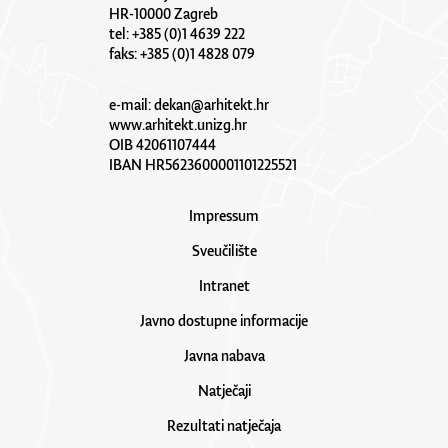
HR-10000 Zagreb
tel: +385 (0)1 4639 222
faks: +385 (0)1 4828 079
e-mail:
dekan@arhitekt.hr
www.arhitekt.unizg.hr
OIB 42061107444
IBAN HR5623600001101225521
Impressum
Sveučilište
Intranet
Javno dostupne informacije
Javna nabava
Natječaji
Rezultati natječaja