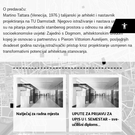
O predavaču:
Martino Tattara (Venecija, 1976.) talijanski je arhitekt i nastavnik
projektiranja na TU Darmstadt. Njegovo istraživanje i nastava usmjereni
su na pitanja preobrazbi stambenog prostora u odnosu na aktualne
socioekonomske uvjete. Zajedno s Dogmom, arhitektonskim uredom
kojeg je osnovao u partnerstvu s Pierom Vittoriom Aurelijem, posljednjih
dvadeset godina razvija istraživački pristup kroz projektiranje usmjeren na
transformativni potencijal arhitekture stanovanja.
Natječaj za radna mjesta
UPU­TE ZA PRI­JA­VU ZA
UPIS U I. SE­MES­TAR – sve­
u­či­liš­ni di­plo­ms...