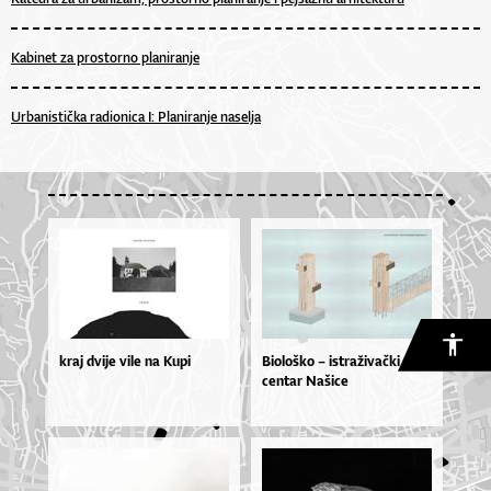
Kabinet za prostorno planiranje
Urbanistička radionica I: Planiranje naselja
kraj dvije vile na Kupi
Biološko – istraživački
centar Našice