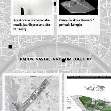
Pres­ko­če­ne praz­ni­ne; afir­
Os­nov­na ško­la Hor­va­ti /
ma­ci­ja jav­nih pros­to­ra Sta­
po­hva­la ko­le­gi­ja
re Treš­nj...
RADOVI NASTALI NA ISTOM KOLEGIJU