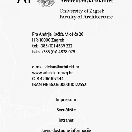
Fra Andrije Kačića Miošića 26
HR-10000 Zagreb
tel: +385 (0)1 4639 222
faks: +385 (0)1 4828 079
e-mail:
dekan@arhitekt.hr
www.arhitekt.unizg.hr
OIB 42061107444
IBAN HR5623600001101225521
Impressum
Sveučilište
Intranet
Javno dostupne informacije